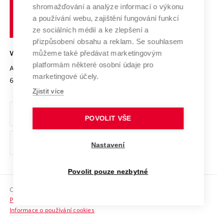
Výzkumné infrastruktury
shromažďování a analýze informací o výkonu
Udržitelná univerzita
učení
Služby univerzity
Transfer znalostí
a používání webu, zajištění fungování funkcí
technické
Podnikavá univerzita / ContriBUTe
Mezinárodní dohody
ze sociálních médií a ke zlepšení a
Open Science
v
Bezpečná univerzita
přizpůsobení obsahu a reklam. Se souhlasem
Univerzitní sítě
Brně
Projekty
můžeme také předávat marketingovým
VYSOKÉ UČENÍ TECHNICKÉ V BRNĚ
Vyznamenání
platformám některé osobní údaje pro
Projekty ze strukturálních fondů
Antonínská 548/1
www.vut.cz
marketingové účely.
Organizační struktura
602 00 Brno
vut@vutbr.cz
Specifický výzkum
Zjistit více
Úřední deska
Ochrana osobních údajů
POVOLIT VŠE
(externí
Pracovní příležitosti
Nastavení
odkaz)
Podpora a rozvoj zaměstnanců a studujících
Povolit pouze nezbytné
Rovné příležitosti
Copyright © 2026 VUT
Sociální bezpečí
Prohlášení o přístupnosti
HR Award
Informace o používání cookies