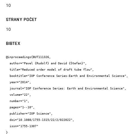
10
STRANY POČET
10
BIBTEX
@inproceedings{BUT111326,

  author="Pavel {Rudolf} and David {Štefan}",

  title="Reduced order model of draft tube flow",

  booktitle="IOP Conference Series-Earth and Environmental Science",

  year="2014",

  journal="IOP Conference Series: Earth and Environmental Science",

  volume="22",

  number="1",

  pages="1--10",

  publisher="IOP Science",

  doi="10.1088/1755-1315/22/2/022022",

  issn="1755-1307"

}