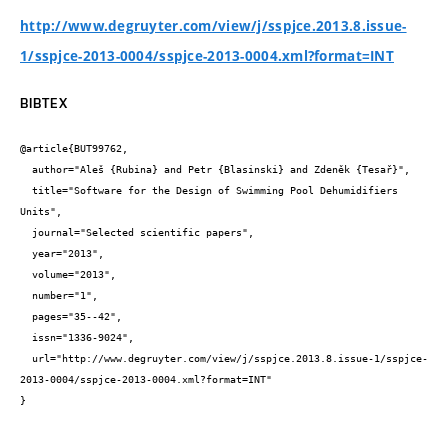
http://www.degruyter.com/view/j/sspjce.2013.8.issue-
1/sspjce-2013-0004/sspjce-2013-0004.xml?format=INT
BIBTEX
@article{BUT99762,

  author="Aleš {Rubina} and Petr {Blasinski} and Zdeněk {Tesař}",

  title="Software for the Design of Swimming Pool Dehumidifiers 
Units",

  journal="Selected scientific papers",

  year="2013",

  volume="2013",

  number="1",

  pages="35--42",

  issn="1336-9024",

  url="http://www.degruyter.com/view/j/sspjce.2013.8.issue-1/sspjce-
2013-0004/sspjce-2013-0004.xml?format=INT"

}