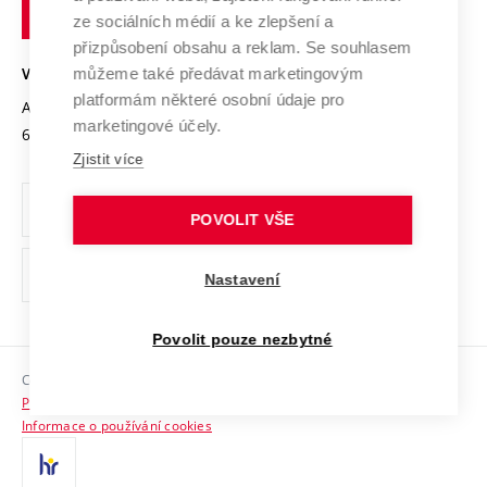
technické
Podnikavá univerzita / ContriBUTe
Mezinárodní dohody
ze sociálních médií a ke zlepšení a
Open Science
v
Bezpečná univerzita
přizpůsobení obsahu a reklam. Se souhlasem
Univerzitní sítě
Brně
Projekty
můžeme také předávat marketingovým
VYSOKÉ UČENÍ TECHNICKÉ V BRNĚ
Vyznamenání
platformám některé osobní údaje pro
Projekty ze strukturálních fondů
Antonínská 548/1
www.vut.cz
marketingové účely.
Organizační struktura
602 00 Brno
vut@vutbr.cz
Specifický výzkum
Zjistit více
Úřední deska
Ochrana osobních údajů
POVOLIT VŠE
(externí
Pracovní příležitosti
Nastavení
odkaz)
Podpora a rozvoj zaměstnanců a studujících
Povolit pouze nezbytné
Rovné příležitosti
Copyright © 2026 VUT
Sociální bezpečí
Prohlášení o přístupnosti
HR Award
Informace o používání cookies
Kontakty