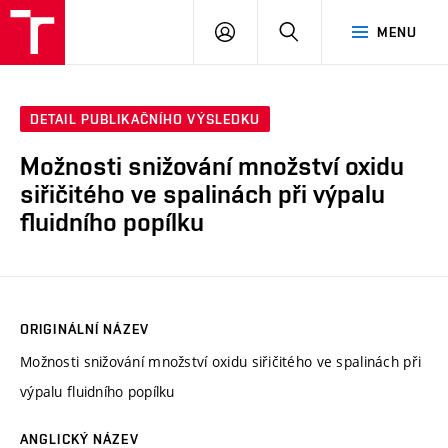
VUT
PŘIHLÁSIT
HLEDAT
MENU
SE
DETAIL PUBLIKAČNÍHO VÝSLEDKU
Možnosti snižování množství oxidu
siřičitého ve spalinách při výpalu
fluidního popílku
ORIGINÁLNÍ NÁZEV
Možnosti snižování množství oxidu siřičitého ve spalinách při
výpalu fluidního popílku
ANGLICKÝ NÁZEV