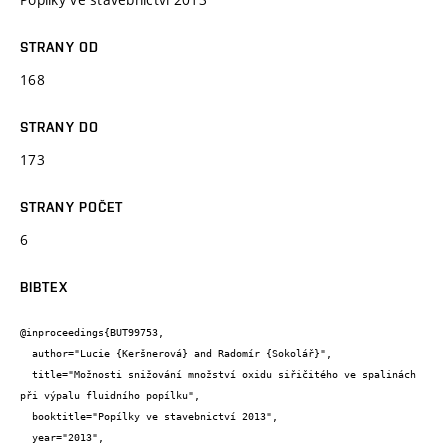
STRANY OD
168
STRANY DO
173
STRANY POČET
6
BIBTEX
@inproceedings{BUT99753,

  author="Lucie {Keršnerová} and Radomír {Sokolář}",

  title="Možnosti snižování množství oxidu siřičitého ve spalinách 
při výpalu fluidního popílku",

  booktitle="Popílky ve stavebnictví 2013",

  year="2013",
