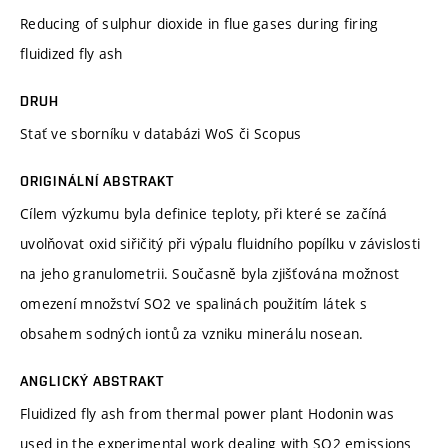
Reducing of sulphur dioxide in flue gases during firing
fluidized fly ash
DRUH
Stať ve sborníku v databázi WoS či Scopus
ORIGINÁLNÍ ABSTRAKT
Cílem výzkumu byla definice teploty, při které se začíná
uvolňovat oxid siřičitý při výpalu fluidního popílku v závislosti
na jeho granulometrii. Současně byla zjišťována možnost
omezení množství SO2 ve spalinách použitím látek s
obsahem sodných iontů za vzniku minerálu nosean.
ANGLICKÝ ABSTRAKT
Fluidized fly ash from thermal power plant Hodonin was
used in the experimental work dealing with SO2 emissions