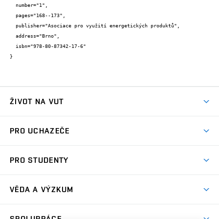
  number="1",

  pages="168--173",

  publisher="Asociace pro využití energetických produktů",

  address="Brno",

  isbn="978-80-87342-17-6"

}
ŽIVOT NA VUT
Atmosféra VUT
PRO UCHAZEČE
Prostory školy
Proč na VUT
Koleje
PRO STUDENTY
Studijní programy
Stravování
Předměty
Studijní předpisy
Studium a stáže v zahraničí
Stipendia
Dny otevřených dveří
VĚDA A VÝZKUM
Sport na VUT
(externí
Studijní programy
Poplatky za studium
Uznání zahraničního vzdělání
Knihovny
Aktivity pro juniory
Studentský život
odkaz)
Věda a výzkum na VUT
Harmonogram akademického roku
Zpracování osobních údajů studentů
Sociální bezpečí
SPOLUPRÁCE