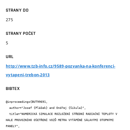
STRANY DO
275
STRANY POČET
5
URL
http://www.tzb-info.cz/9589-pozvanka-na-konferenci-
vytapeni-trebon-2013
BIBTEX
@inproceedings{BUT99691,

  author="Josef {Plášek} and Ondřej {Šikula}",

  title="NUMERICKÁ SIMULACE ROZLOŽENÍ STŘEDNÍ RADIAČNÍ TEPLOTY V 
HALE PROVOZNÍHO OŠETŘENÍ VOZŮ METRA VYTÁPĚNÉ SÁLAVÝMI OTOPNÝMI 
PANELY",
