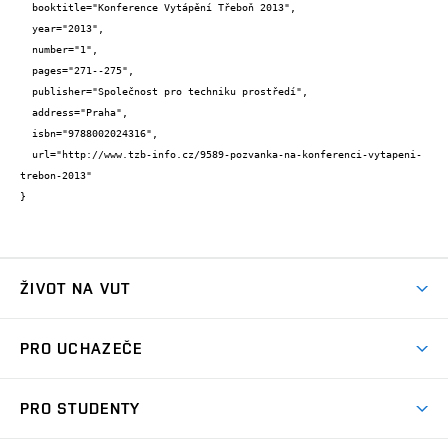
  booktitle="Konference Vytápění Třeboň 2013",

  year="2013",

  number="1",

  pages="271--275",

  publisher="Společnost pro techniku prostředí",

  address="Praha",

  isbn="9788002024316",

  url="http://www.tzb-info.cz/9589-pozvanka-na-konferenci-vytapeni-
trebon-2013"

}
ŽIVOT NA VUT
Atmosféra VUT
PRO UCHAZEČE
Prostory školy
Proč na VUT
Koleje
PRO STUDENTY
Studijní programy
Stravování