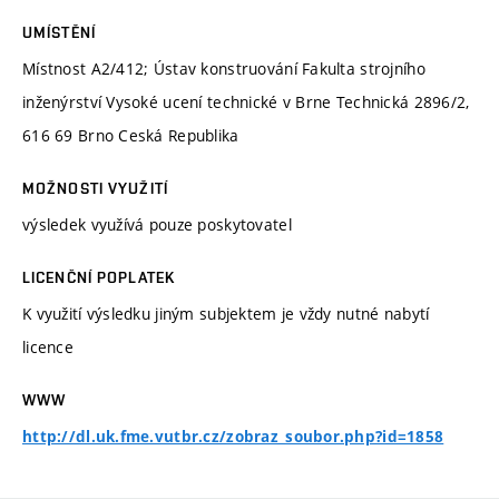
UMÍSTĚNÍ
Místnost A2/412; Ústav konstruování Fakulta strojního
inženýrství Vysoké ucení technické v Brne Technická 2896/2,
616 69 Brno Ceská Republika
MOŽNOSTI VYUŽITÍ
výsledek využívá pouze poskytovatel
LICENČNÍ POPLATEK
K využití výsledku jiným subjektem je vždy nutné nabytí
licence
WWW
http://dl.uk.fme.vutbr.cz/zobraz_soubor.php?id=1858