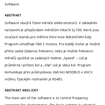
Software
ABSTRAKT
Software slouží k řízení měniče elektromotorů. V základním
nastavení je přizpůsoben měničům Hitachi SJ-700, které jsou
součástí standu pro měření tření mezi železničními koly.
Program umožňuje řídit 2 motory. Pro každý motor je možné
přímo zadat žádanou frekvenci, nebo je možné frekvenci
měničů spočítat ze zadaných hodnot „Speed“ – což je
průměrná rychlost kol a „Slip“ což je skluz kol. Program
komunikuje přes průmyslovou sběrnici MODBUS v ASCII
režimu, fyzickým rozhraním je RS485.
ABSTRAKT ANGLICKY
The main aim of the software is to control frequency
converter for electromotor. The basic settings is adapted