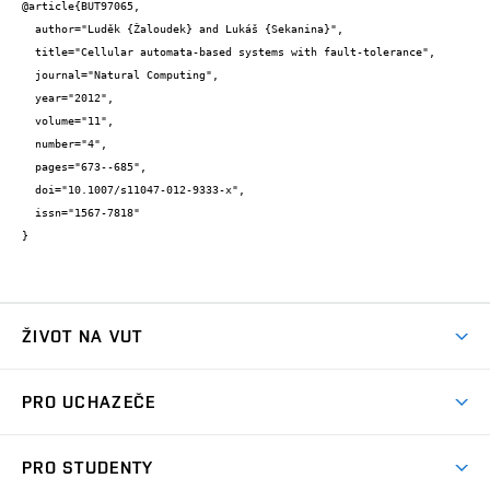
@article{BUT97065,

  author="Luděk {Žaloudek} and Lukáš {Sekanina}",

  title="Cellular automata-based systems with fault-tolerance",

  journal="Natural Computing",

  year="2012",

  volume="11",

  number="4",

  pages="673--685",

  doi="10.1007/s11047-012-9333-x",

  issn="1567-7818"

}
ŽIVOT NA VUT
Atmosféra VUT
PRO UCHAZEČE
Prostory školy
Proč na VUT
Koleje
PRO STUDENTY
Studijní programy