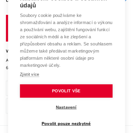
O UNIVERZITĚ
Doktorské studium
Podpora podnikání
E-přihláška
údajů
Zahraniční spolupráce
Systém zajišťování kvality výzkumu
Profil univerzity
Soubory cookie používáme ke
Spolupráce se školami
Vysoké
Výzkumné infrastruktury
shromažďování a analýze informací o výkonu
Udržitelná univerzita
učení
Služby univerzity
Transfer znalostí
a používání webu, zajištění fungování funkcí
technické
Podnikavá univerzita / ContriBUTe
Mezinárodní dohody
ze sociálních médií a ke zlepšení a
Open Science
v
Bezpečná univerzita
přizpůsobení obsahu a reklam. Se souhlasem
Univerzitní sítě
Brně
Projekty
můžeme také předávat marketingovým
VYSOKÉ UČENÍ TECHNICKÉ V BRNĚ
Vyznamenání
platformám některé osobní údaje pro
Projekty ze strukturálních fondů
Antonínská 548/1
www.vut.cz
marketingové účely.
Organizační struktura
602 00 Brno
vut@vutbr.cz
Specifický výzkum
Zjistit více
Úřední deska
Ochrana osobních údajů
POVOLIT VŠE
(externí
Pracovní příležitosti
Nastavení
odkaz)
Podpora a rozvoj zaměstnanců a studujících
Povolit pouze nezbytné
Rovné příležitosti