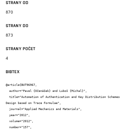
STRANY OD
870
STRANY DO
873
STRANY POČET
4
BIBTEX
@article{BUT96967,

  author="Pavel {Očenášek} and Luboš {Míchal}",

  title="Automation of Authentication and Key Distribution Schemes 
Design based on Trace Formulae",

  journal="Applied Mechanics and Materials",

  year="2012",

  volume="2012",

  number="157",
