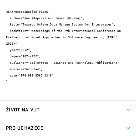
@inproceedings{BUT96956,

  author="Jan {Kupčík} and Tomáš {Hruška}",

  title="Towards Online Data Mining System for Enterprises",

  booktitle="Proceedings of the 7th International Conference on 
Evaluation of Novel Approaches to Software Engineering (ENASE 
2012)",

  year="2012",

  pages="187--192",

  publisher="SciTePress - Science and Technology Publications",

  address="Wrocław",

  isbn="978-989-8565-13-6"

}
ŽIVOT NA VUT
Atmosféra VUT
PRO UCHAZEČE
Prostory školy