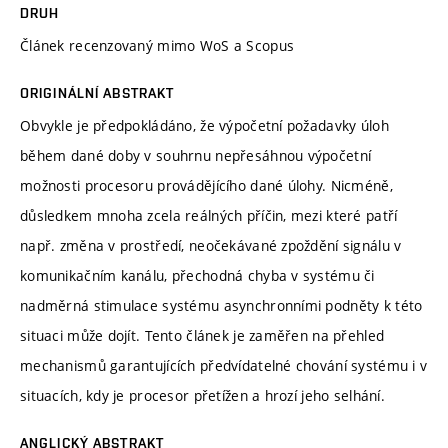
DRUH
Článek recenzovaný mimo WoS a Scopus
ORIGINÁLNÍ ABSTRAKT
Obvykle je předpokládáno, že výpočetní požadavky úloh
během dané doby v souhrnu nepřesáhnou výpočetní
možnosti procesoru provádějícího dané úlohy. Nicméně,
důsledkem mnoha zcela reálných příčin, mezi které patří
např. změna v prostředí, neočekávané zpoždění signálu v
komunikačním kanálu, přechodná chyba v systému či
nadměrná stimulace systému asynchronními podněty k této
situaci může dojít. Tento článek je zaměřen na přehled
mechanismů garantujících předvídatelné chování systému i v
situacích, kdy je procesor přetížen a hrozí jeho selhání.
ANGLICKÝ ABSTRAKT