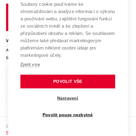
Profil univerzity
Soubory cookie používáme ke
Spolupráce se školami
Vysoké
Výzkumné infrastruktury
shromažďování a analýze informací o výkonu
Udržitelná univerzita
učení
Služby univerzity
Transfer znalostí
a používání webu, zajištění fungování funkcí
technické
Podnikavá univerzita / ContriBUTe
Mezinárodní dohody
ze sociálních médií a ke zlepšení a
Open Science
v
Bezpečná univerzita
přizpůsobení obsahu a reklam. Se souhlasem
Univerzitní sítě
Brně
Projekty
můžeme také předávat marketingovým
VYSOKÉ UČENÍ TECHNICKÉ V BRNĚ
Vyznamenání
platformám některé osobní údaje pro
Projekty ze strukturálních fondů
Antonínská 548/1
www.vut.cz
marketingové účely.
Organizační struktura
602 00 Brno
vut@vutbr.cz
Specifický výzkum
Zjistit více
Úřední deska
Ochrana osobních údajů
POVOLIT VŠE
(externí
Pracovní příležitosti
Nastavení
odkaz)
Podpora a rozvoj zaměstnanců a studujících
Povolit pouze nezbytné
Rovné příležitosti
Copyright © 2026 VUT
Sociální bezpečí
Prohlášení o přístupnosti