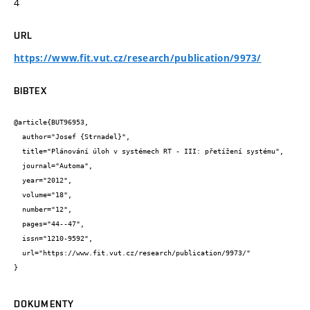
4
URL
https://www.fit.vut.cz/research/publication/9973/
BIBTEX
@article{BUT96953,

  author="Josef {Strnadel}",

  title="Plánování úloh v systémech RT - III: přetížení systému",

  journal="Automa",

  year="2012",

  volume="18",

  number="12",

  pages="44--47",

  issn="1210-9592",

  url="https://www.fit.vut.cz/research/publication/9973/"

}
DOKUMENTY