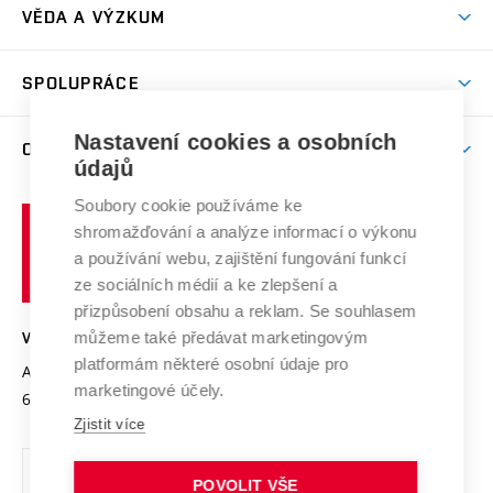
Dny otevřených dveří
VĚDA A VÝZKUM
Sport na VUT
(externí
Studijní programy
Poplatky za studium
Uznání zahraničního vzdělání
Knihovny
Aktivity pro juniory
Studentský život
odkaz)
Věda a výzkum na VUT
Harmonogram akademického roku
Zpracování osobních údajů studentů
Sociální bezpečí
SPOLUPRÁCE
Celoživotní vzdělávání
Brno
Podpora excelence
Závěrečné práce
Studium bez bariér
Zpracování osobních údajů uchazečů o studium
Firemní spolupráce
Nastavení cookies a osobních
Mezinárodní vědecká rada
O UNIVERZITĚ
Doktorské studium
Podpora podnikání
E-přihláška
údajů
Zahraniční spolupráce
Systém zajišťování kvality výzkumu
Profil univerzity
Soubory cookie používáme ke
Spolupráce se školami
Vysoké
Výzkumné infrastruktury
shromažďování a analýze informací o výkonu
Udržitelná univerzita
učení
Služby univerzity
Transfer znalostí
a používání webu, zajištění fungování funkcí
technické
Podnikavá univerzita / ContriBUTe
Mezinárodní dohody
ze sociálních médií a ke zlepšení a
Open Science
v
Bezpečná univerzita
přizpůsobení obsahu a reklam. Se souhlasem
Univerzitní sítě
Brně
Projekty
můžeme také předávat marketingovým
VYSOKÉ UČENÍ TECHNICKÉ V BRNĚ
Vyznamenání
platformám některé osobní údaje pro
Projekty ze strukturálních fondů
Antonínská 548/1
www.vut.cz
marketingové účely.
Organizační struktura
602 00 Brno
vut@vutbr.cz
Specifický výzkum
Zjistit více
Úřední deska
Ochrana osobních údajů
POVOLIT VŠE