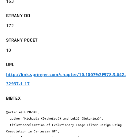
163
STRANY DO
172
STRANY POČET
10
URL
http://link.springer.com/chapter/10.1007%2F978-3-642-
32937-1_17
BIBTEX
@article{BUT96949,

  author="Michaela {Drahošová} and Lukáš {Sekanina}",

  title="Acceleration of Evolutionary Image Filter Design Using 
Coevolution in Cartesian GP",
