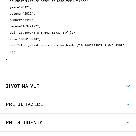
  journal="Lecture Notes in Computer Science",

  year="2012",

  volume="2012",

  number="7491",

  pages="163--172",

  doi="10.1007/978-3-642-32937-1\{_}17",

  issn="0302-9743",

  url="http://link.springer.com/chapter/10.1007%2F978-3-642-32937-
1_17"

}
ŽIVOT NA VUT
Atmosféra VUT
PRO UCHAZEČE
Prostory školy
Proč na VUT
Koleje
PRO STUDENTY
Studijní programy
Stravování
Předměty
Studijní předpisy
Studium a stáže v zahraničí
Stipendia