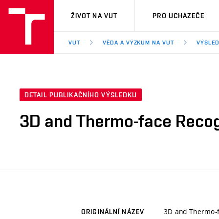
VUT
ŽIVOT NA VUT
PRO UCHAZEČE
VUT
VĚDA A VÝZKUM NA VUT
VÝSLED
DETAIL PUBLIKAČNÍHO VÝSLEDKU
3D and Thermo-face Recog
3D and Thermo-f
ORIGINÁLNÍ NÁZEV