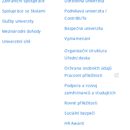
Zahraniční spolupráce
Udržitelná univerzita
Spolupráce se školami
Podnikavá univerzita /
ContriBUTe
Služby univerzity
Bezpečná univerzita
Mezinárodní dohody
Vyznamenání
Univerzitní sítě
Organizační struktura
Úřední deska
Ochrana osobních údajů
(externí
Pracovní příležitosti
odkaz)
Podpora a rozvoj
zaměstnanců a studujících
Rovné příležitosti
Sociální bezpečí
HR Award