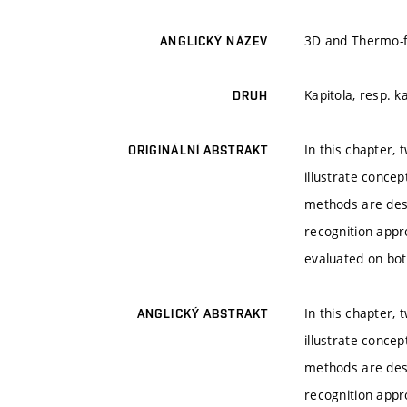
3D and Thermo-f
ANGLICKÝ NÁZEV
Kapitola, resp. k
DRUH
In this chapter,
ORIGINÁLNÍ ABSTRAKT
illustrate conce
methods are desc
recognition appr
evaluated on bo
In this chapter,
ANGLICKÝ ABSTRAKT
illustrate conce
methods are desc
recognition appr