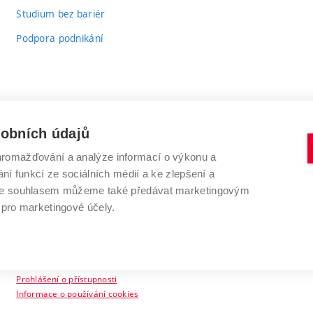
Studium bez bariér
Podpora podnikání
sobních údajů
romažďování a analýze informací o výkonu a
VYSOKÉ UČENÍ TECHNICKÉ V BRNĚ
ní funkcí ze sociálních médií a ke zlepšení a
Antonínská 548/1
www.vut.cz
 Se souhlasem můžeme také předávat marketingovým
602 00 Brno
vut@vutbr.cz
 pro marketingové účely.
Prohlášení o přístupnosti
Informace o používání cookies