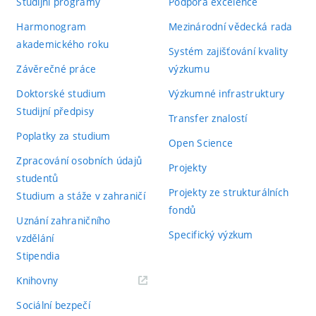
Studijní programy
Podpora excelence
Harmonogram
Mezinárodní vědecká rada
akademického roku
Systém zajišťování kvality
Závěrečné práce
výzkumu
Doktorské studium
Výzkumné infrastruktury
Studijní předpisy
Transfer znalostí
Poplatky za studium
Open Science
Zpracování osobních údajů
Projekty
studentů
Projekty ze strukturálních
Studium a stáže v zahraničí
fondů
Uznání zahraničního
Specifický výzkum
vzdělání
Stipendia
(externí
Knihovny
odkaz)
Sociální bezpečí