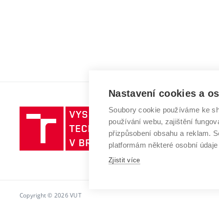
Nastavení cookies a o
Soubory cookie používáme ke sh
Vysoké
používání webu, zajištění fungová
učení
přizpůsobení obsahu a reklam.
technické
platformám některé osobní údaje
v
Brně
Zjistit více
Copyright © 2026 VUT