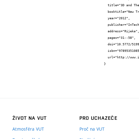
  title="3D and Thermo-face Recognition",

  booktitle="New Trends and Developments in Biometrics",

  year="2012",

  publisher="InTech - Open Access Publisher",

  address="Rijeka",

  pages="31--58",

  doi="10.5772/51991",

  isbn="9789535108597",

  url="http://www.intechopen.com/books/new-trends-and-developments-in-biometrics/3d-and-thermo-face-fusion"

}
ŽIVOT NA VUT
PRO UCHAZEČE
Atmosféra VUT
Proč na VUT