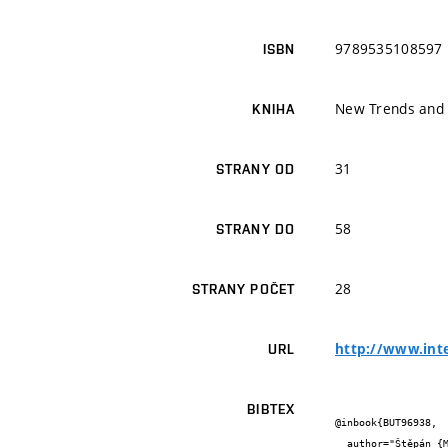
9789535108597
ISBN
New Trends and 
KNIHA
31
STRANY OD
58
STRANY DO
28
STRANY POČET
http://www.int
URL
BIBTEX
@inbook{BUT96938,

  author="Štěpán {Mráček} and Jan {Váňa} and Radim {Dvořák} and Martin {Drahanský} and Svetlana {Yanushkevich}",
