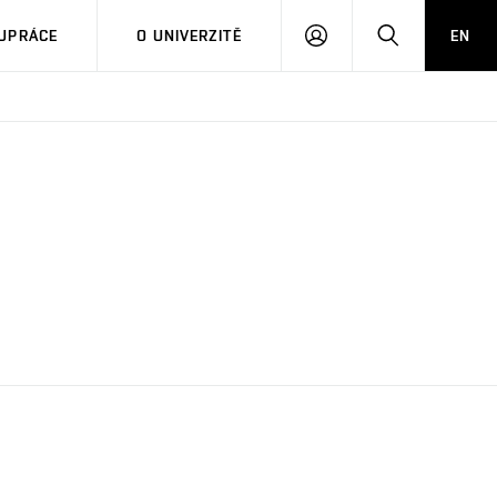
PŘIHLÁSIT
HLEDAT
UPRÁCE
O UNIVERZITĚ
EN
SE