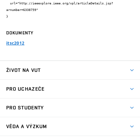
  url="http://ieeexplore.ieee.org/xpl/articleDetails.jsp?
arnumber=6338759"

}
DOKUMENTY
itsc2012
ŽIVOT NA VUT
Atmosféra VUT
PRO UCHAZEČE
Prostory školy
Proč na VUT
Koleje
PRO STUDENTY
Studijní programy
Stravování
Předměty
Studijní předpisy
Studium a stáže v zahraničí
Stipendia
Dny otevřených dveří
VĚDA A VÝZKUM
Sport na VUT
(externí
Studijní programy
Poplatky za studium
Uznání zahraničního vzdělání
Knihovny
Aktivity pro juniory
Studentský život
odkaz)
Věda a výzkum na VUT