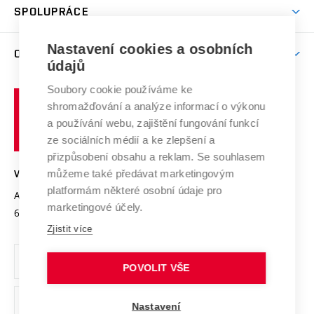
Harmonogram akademického roku
Zpracování osobních údajů studentů
Sociální bezpečí
SPOLUPRÁCE
Celoživotní vzdělávání
Brno
Podpora excelence
Závěrečné práce
Studium bez bariér
Zpracování osobních údajů uchazečů o studium
Firemní spolupráce
Nastavení cookies a osobních
Mezinárodní vědecká rada
O UNIVERZITĚ
Doktorské studium
Podpora podnikání
E-přihláška
údajů
Zahraniční spolupráce
Systém zajišťování kvality výzkumu
Profil univerzity
Soubory cookie používáme ke
Spolupráce se školami
Vysoké
Výzkumné infrastruktury
shromažďování a analýze informací o výkonu
Udržitelná univerzita
učení
Služby univerzity
Transfer znalostí
a používání webu, zajištění fungování funkcí
technické
Podnikavá univerzita / ContriBUTe
Mezinárodní dohody
ze sociálních médií a ke zlepšení a
Open Science
v
Bezpečná univerzita
přizpůsobení obsahu a reklam. Se souhlasem
Univerzitní sítě
Brně
Projekty
můžeme také předávat marketingovým
VYSOKÉ UČENÍ TECHNICKÉ V BRNĚ
Vyznamenání
platformám některé osobní údaje pro
Projekty ze strukturálních fondů
Antonínská 548/1
www.vut.cz
marketingové účely.
Organizační struktura
602 00 Brno
vut@vutbr.cz
Specifický výzkum
Zjistit více
Úřední deska
Ochrana osobních údajů
POVOLIT VŠE
(externí
Pracovní příležitosti
Nastavení