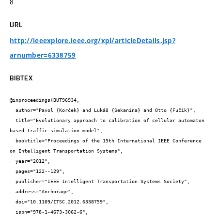
8
URL
http://ieeexplore.ieee.org/xpl/articleDetails.jsp?
arnumber=6338759
BIBTEX
@inproceedings{BUT96934,

  author="Pavol {Korček} and Lukáš {Sekanina} and Otto {Fučík}",

  title="Evolutionary approach to calibration of cellular automaton 
based traffic simulation model",

  booktitle="Proceedings of the 15th International IEEE Conference 
on Intelligent Transportation Systems",

  year="2012",

  pages="122--129",

  publisher="IEEE Intelligent Transportation Systems Society",

  address="Anchorage",

  doi="10.1109/ITSC.2012.6338759",

  isbn="978-1-4673-3062-6",
