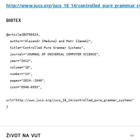
http://www.jucs.org/jucs_18_14/controlled_pure_grammar_
BIBTEX
@article{BUT96924,

  author="Alexandr {Meduna} and Petr {Zemek}",

  title="Controlled Pure Grammar Systems",

  journal="JOURNAL OF UNIVERSAL COMPUTER SCIENCE",

  year="2012",

  volume="18",

  number="14",

  pages="2024--2040",

  issn="0948-695X",

url="http://www.jucs.org/jucs_18_14/controlled_pure_grammar_systems"

}
ŽIVOT NA VUT