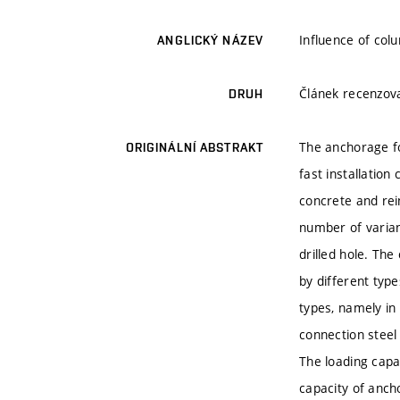
Influence of col
ANGLICKÝ NÁZEV
Článek recenzo
DRUH
The anchorage fo
ORIGINÁLNÍ ABSTRAKT
fast installatio
concrete and rei
number of variant
drilled hole. The
by different type
types, namely in
connection steel
The loading capa
capacity of anch