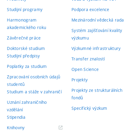
Studijní programy
Podpora excelence
Harmonogram
Mezinárodní vědecká rada
akademického roku
Systém zajišťování kvality
Závěrečné práce
výzkumu
Doktorské studium
Výzkumné infrastruktury
Studijní předpisy
Transfer znalostí
Poplatky za studium
Open Science
Zpracování osobních údajů
Projekty
studentů
Projekty ze strukturálních
Studium a stáže v zahraničí
fondů
Uznání zahraničního
Specifický výzkum
vzdělání
Stipendia
(externí
Knihovny