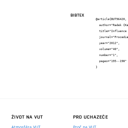
BIBTEX
@article{BUT96420,

  author="Radek {Karásek} and Miroslav {Bajer} and Kateřina {Vokatá}",

  title="Influence of column construction type on the bearing capacity of bonded anchors",

  journal="Procedia Engineering",

  year="2012",

  volume="40",

  number="1",

  pages="195--198"

}
ŽIVOT NA VUT
PRO UCHAZEČE
Atmosféra VUT
Proč na VUT