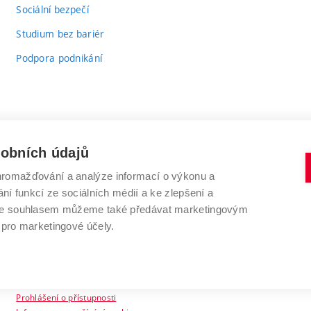
odkaz)
Sociální bezpečí
Studium bez bariér
Podpora podnikání
sobních údajů
romažďování a analýze informací o výkonu a
VYSOKÉ UČENÍ TECHNICKÉ V BRNĚ
ní funkcí ze sociálních médií a ke zlepšení a
Antonínská 548/1
www.vut.cz
 Se souhlasem můžeme také předávat marketingovým
602 00 Brno
vut@vutbr.cz
 pro marketingové účely.
Prohlášení o přístupnosti