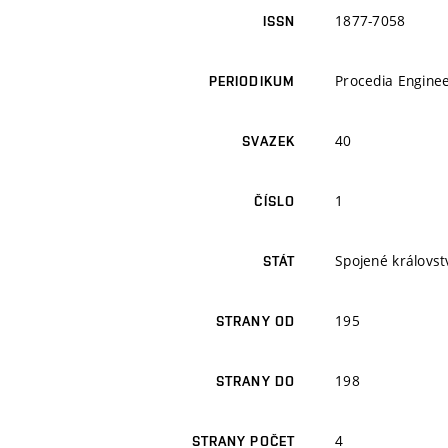
1877-7058
ISSN
Procedia Engine
PERIODIKUM
40
SVAZEK
1
ČÍSLO
Spojené královstv
STÁT
195
STRANY OD
198
STRANY DO
4
STRANY POČET