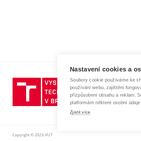
Nastavení cookies a o
Soubory cookie používáme ke sh
Vysoké
používání webu, zajištění fungová
učení
přizpůsobení obsahu a reklam.
technické
platformám některé osobní údaje
v
Brně
Zjistit více
Copyright © 2026 VUT