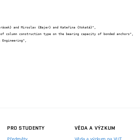
PRO STUDENTY
VĚDA A VÝZKUM
Předměty
Věda a výzkum na VUT