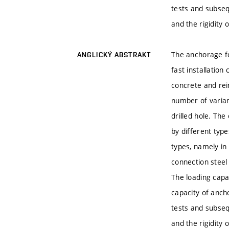
tests and subseq
and the rigidity o
The anchorage fo
ANGLICKÝ ABSTRAKT
fast installatio
concrete and rei
number of variant
drilled hole. The
by different type
types, namely in
connection steel
The loading capa
capacity of anch
tests and subseq
and the rigidity o