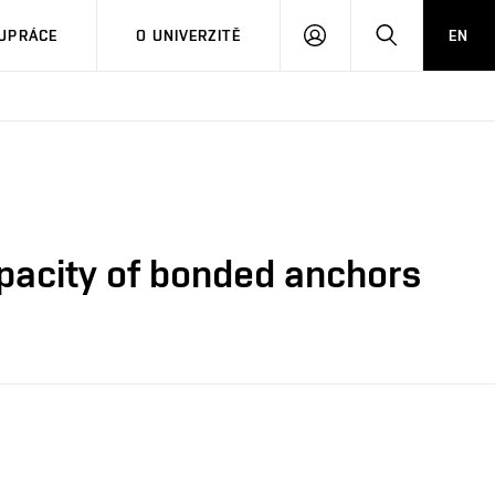
PŘIHLÁSIT
HLEDAT
UPRÁCE
O UNIVERZITĚ
EN
SE
apacity of bonded anchors