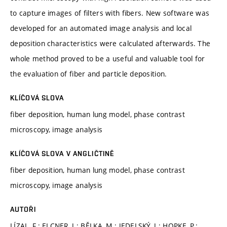
to capture images of filters with fibers. New software was
developed for an automated image analysis and local
deposition characteristics were calculated afterwards. The
whole method proved to be a useful and valuable tool for
the evaluation of fiber and particle deposition.
KLÍČOVÁ SLOVA
fiber deposition, human lung model, phase contrast
microscopy, image analysis
KLÍČOVÁ SLOVA V ANGLIČTINĚ
fiber deposition, human lung model, phase contrast
microscopy, image analysis
AUTOŘI
LÍZAL, F.; ELCNER, J.; BĚLKA, M.; JEDELSKÝ, J.; HOPKE, P.;