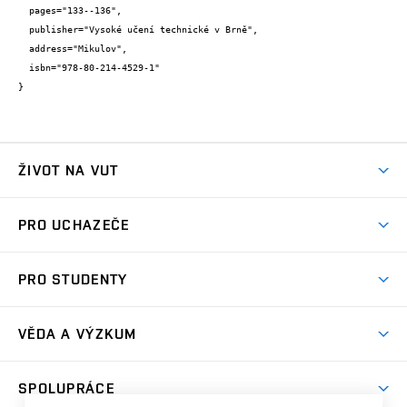
  pages="133--136",

  publisher="Vysoké učení technické v Brně",

  address="Mikulov",

  isbn="978-80-214-4529-1"

}
ŽIVOT NA VUT
Atmosféra VUT
PRO UCHAZEČE
Prostory školy
Proč na VUT
Koleje
PRO STUDENTY
Studijní programy
Stravování
Předměty
Studijní předpisy
Studium a stáže v zahraničí
Stipendia
Dny otevřených dveří
VĚDA A VÝZKUM
Sport na VUT
(externí
Studijní programy
Poplatky za studium
Uznání zahraničního vzdělání
Knihovny
Aktivity pro juniory
Studentský život
odkaz)
Věda a výzkum na VUT
Harmonogram akademického roku
Zpracování osobních údajů studentů
Sociální bezpečí
SPOLUPRÁCE
Celoživotní vzdělávání
Brno
Podpora excelence