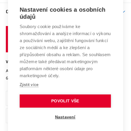
Závěrečné práce
Studium bez bariér
Zpracování osobních údajů uchazečů o studium
Firemní spolupráce
Nastavení cookies a osobních
Mezinárodní vědecká rada
O UNIVERZITĚ
Doktorské studium
Podpora podnikání
E-přihláška
údajů
Zahraniční spolupráce
Systém zajišťování kvality výzkumu
Profil univerzity
Soubory cookie používáme ke
Spolupráce se školami
Vysoké
Výzkumné infrastruktury
shromažďování a analýze informací o výkonu
Udržitelná univerzita
učení
Služby univerzity
Transfer znalostí
a používání webu, zajištění fungování funkcí
technické
Podnikavá univerzita / ContriBUTe
Mezinárodní dohody
ze sociálních médií a ke zlepšení a
Open Science
v
Bezpečná univerzita
přizpůsobení obsahu a reklam. Se souhlasem
Univerzitní sítě
Brně
Projekty
můžeme také předávat marketingovým
VYSOKÉ UČENÍ TECHNICKÉ V BRNĚ
Vyznamenání
platformám některé osobní údaje pro
Projekty ze strukturálních fondů
Antonínská 548/1
www.vut.cz
marketingové účely.
Organizační struktura
602 00 Brno
vut@vutbr.cz
Specifický výzkum
Zjistit více
Úřední deska
Ochrana osobních údajů
POVOLIT VŠE
(externí
Pracovní příležitosti
Nastavení
odkaz)
Podpora a rozvoj zaměstnanců a studujících