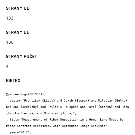
STRANY OD
133
STRANY DO
136
STRANY POČET
4
BIBTEX
@proceedings{BUT95611,

  editor="František {Lízal} and Jakub {Elcner} and Miloslav {Bělka} 
and Jan {Jedelský} and Philip K. {Hopke} and Pavel {Štarha} and Hana 
{Druckmüllerová} and Miroslav {Jícha}",

  title="Measurement of Fiber Deposition in a Human Lung Model by 
Phase Contrast Microscopy with Automated Image Analysis",

  year="2012",
