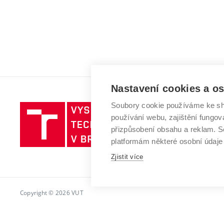
Nastavení cookies a o
Soubory cookie používáme ke sh
Vysoké
používání webu, zajištění fungová
učení
přizpůsobení obsahu a reklam.
technické
platformám některé osobní údaje
v
Zjistit více
Brně
Copyright © 2026 VUT