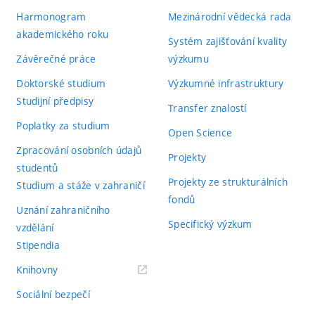
Harmonogram
Mezinárodní vědecká rada
akademického roku
Systém zajišťování kvality
Závěrečné práce
výzkumu
Doktorské studium
Výzkumné infrastruktury
Studijní předpisy
Transfer znalostí
Poplatky za studium
Open Science
Zpracování osobních údajů
Projekty
studentů
Projekty ze strukturálních
Studium a stáže v zahraničí
fondů
Uznání zahraničního
Specifický výzkum
vzdělání
Stipendia
(externí
Knihovny
odkaz)
Sociální bezpečí