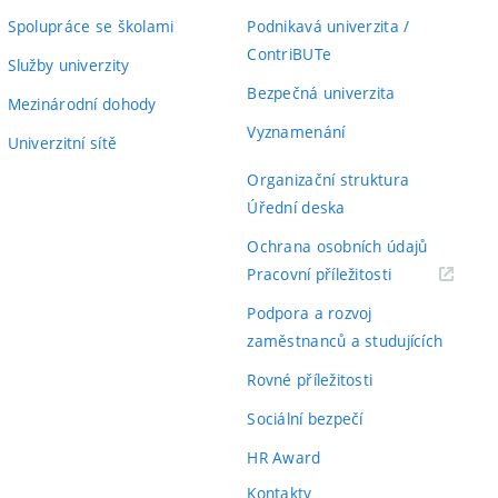
Spolupráce se školami
Podnikavá univerzita /
ContriBUTe
Služby univerzity
Bezpečná univerzita
Mezinárodní dohody
Vyznamenání
Univerzitní sítě
Organizační struktura
Úřední deska
Ochrana osobních údajů
(externí
Pracovní příležitosti
odkaz)
Podpora a rozvoj
zaměstnanců a studujících
Rovné příležitosti
Sociální bezpečí
HR Award
Kontakty