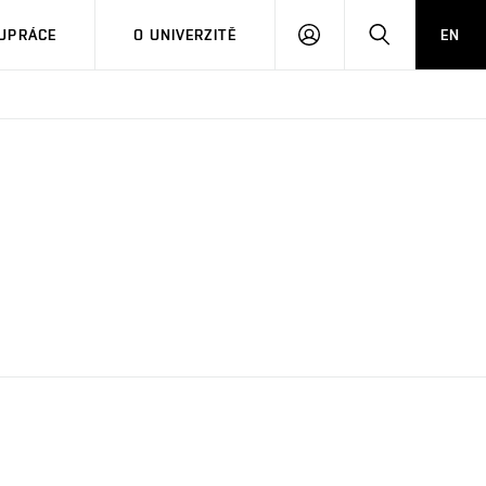
PŘIHLÁSIT
HLEDAT
UPRÁCE
O UNIVERZITĚ
EN
SE