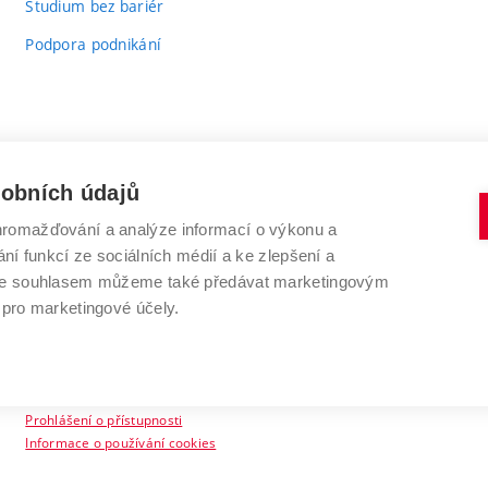
Studium bez bariér
Podpora podnikání
sobních údajů
romažďování a analýze informací o výkonu a
VYSOKÉ UČENÍ TECHNICKÉ V BRNĚ
ní funkcí ze sociálních médií a ke zlepšení a
Antonínská 548/1
www.vut.cz
 Se souhlasem můžeme také předávat marketingovým
602 00 Brno
vut@vutbr.cz
 pro marketingové účely.
Prohlášení o přístupnosti
Informace o používání cookies