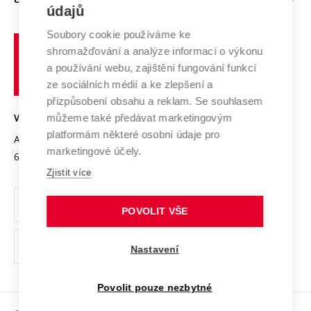
Doktorské studium
Podpora podnikání
E-přihláška
údajů
Zahraniční spolupráce
Systém zajišťování kvality výzkumu
Profil univerzity
Spolupráce se školami
Soubory cookie používáme ke
Vysoké
Výzkumné infrastruktury
shromažďování a analýze informací o výkonu
Udržitelná univerzita
učení
Služby univerzity
Transfer znalostí
a používání webu, zajištění fungování funkcí
technické
Podnikavá univerzita / ContriBUTe
Mezinárodní dohody
ze sociálních médií a ke zlepšení a
Open Science
v
Bezpečná univerzita
přizpůsobení obsahu a reklam. Se souhlasem
Univerzitní sítě
Brně
Projekty
můžeme také předávat marketingovým
VYSOKÉ UČENÍ TECHNICKÉ V BRNĚ
Vyznamenání
platformám některé osobní údaje pro
Projekty ze strukturálních fondů
Antonínská 548/1
www.vut.cz
marketingové účely.
Organizační struktura
602 00 Brno
vut@vutbr.cz
Specifický výzkum
Zjistit více
Úřední deska
Ochrana osobních údajů
POVOLIT VŠE
(externí
Pracovní příležitosti
Nastavení
odkaz)
Podpora a rozvoj zaměstnanců a studujících
Povolit pouze nezbytné
Rovné příležitosti