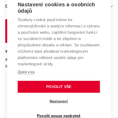
Zpracování osobních údajů uchazečů o studium
Firemní spolupráce
Mezinárodní vědecká rada
Nastavení cookies a osobních
O UNIVERZITĚ
Doktorské studium
Podpora podnikání
E-přihláška
údajů
Zahraniční spolupráce
Systém zajišťování kvality výzkumu
Profil univerzity
Spolupráce se školami
Soubory cookie používáme ke
Vysoké
Výzkumné infrastruktury
shromažďování a analýze informací o výkonu
Udržitelná univerzita
učení
Služby univerzity
Transfer znalostí
a používání webu, zajištění fungování funkcí
technické
Podnikavá univerzita / ContriBUTe
Mezinárodní dohody
ze sociálních médií a ke zlepšení a
Open Science
v
Bezpečná univerzita
přizpůsobení obsahu a reklam. Se souhlasem
Univerzitní sítě
Brně
Projekty
můžeme také předávat marketingovým
VYSOKÉ UČENÍ TECHNICKÉ V BRNĚ
Vyznamenání
platformám některé osobní údaje pro
Projekty ze strukturálních fondů
Antonínská 548/1
www.vut.cz
marketingové účely.
Organizační struktura
602 00 Brno
vut@vutbr.cz
Specifický výzkum
Zjistit více
Úřední deska
Ochrana osobních údajů
POVOLIT VŠE
(externí
Pracovní příležitosti
Nastavení
odkaz)
Podpora a rozvoj zaměstnanců a studujících
Povolit pouze nezbytné
Rovné příležitosti