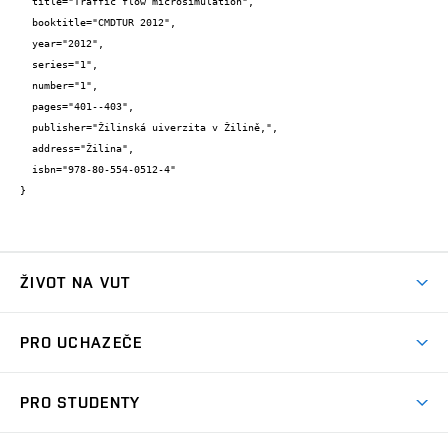
  title="Traffic flow microsimulation",

  booktitle="CMDTUR 2012",

  year="2012",

  series="1",

  number="1",

  pages="401--403",

  publisher="Žilinská uiverzita v Žilině,",

  address="Žilina",

  isbn="978-80-554-0512-4"

}
ŽIVOT NA VUT
Atmosféra VUT
PRO UCHAZEČE
Prostory školy
Proč na VUT
Koleje
PRO STUDENTY
Studijní programy
Stravování
Předměty
Studijní předpisy
Studium a stáže v zahraničí
Stipendia