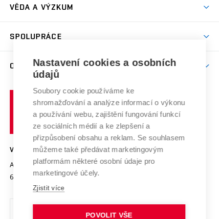
Dny otevřených dveří
VĚDA A VÝZKUM
Sport na VUT
(externí
Studijní programy
Poplatky za studium
Uznání zahraničního vzdělání
Knihovny
Aktivity pro juniory
Studentský život
odkaz)
Věda a výzkum na VUT
Harmonogram akademického roku
Zpracování osobních údajů studentů
Sociální bezpečí
SPOLUPRÁCE
Celoživotní vzdělávání
Brno
Podpora excelence
Závěrečné práce
Studium bez bariér
Zpracování osobních údajů uchazečů o studium
Firemní spolupráce
Nastavení cookies a osobních
Mezinárodní vědecká rada
O UNIVERZITĚ
Doktorské studium
Podpora podnikání
E-přihláška
údajů
Zahraniční spolupráce
Systém zajišťování kvality výzkumu
Profil univerzity
Soubory cookie používáme ke
Spolupráce se školami
Vysoké
Výzkumné infrastruktury
shromažďování a analýze informací o výkonu
Udržitelná univerzita
učení
Služby univerzity
Transfer znalostí
a používání webu, zajištění fungování funkcí
technické
Podnikavá univerzita / ContriBUTe
Mezinárodní dohody
ze sociálních médií a ke zlepšení a
Open Science
v
Bezpečná univerzita
přizpůsobení obsahu a reklam. Se souhlasem
Univerzitní sítě
Brně
Projekty
můžeme také předávat marketingovým
VYSOKÉ UČENÍ TECHNICKÉ V BRNĚ
Vyznamenání
platformám některé osobní údaje pro
Projekty ze strukturálních fondů
Antonínská 548/1
www.vut.cz
marketingové účely.
Organizační struktura
602 00 Brno
vut@vutbr.cz
Specifický výzkum
Zjistit více
Úřední deska
Ochrana osobních údajů
POVOLIT VŠE