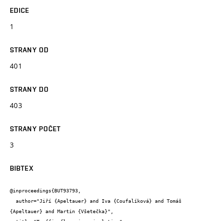
EDICE
1
STRANY OD
401
STRANY DO
403
STRANY POČET
3
BIBTEX
@inproceedings{BUT93793,

  author="Jiří {Apeltauer} and Iva {Coufalíková} and Tomáš 
{Apeltauer} and Martin {Všetečka}",
