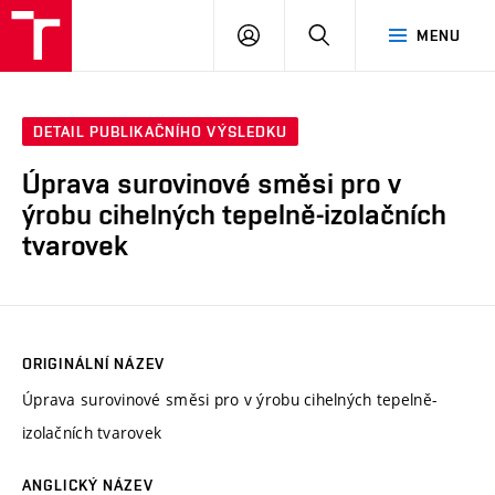
VUT
PŘIHLÁSIT
HLEDAT
MENU
SE
DETAIL PUBLIKAČNÍHO VÝSLEDKU
Úprava surovinové směsi pro v
ýrobu cihelných tepelně-izolačních
tvarovek
ORIGINÁLNÍ NÁZEV
Úprava surovinové směsi pro v ýrobu cihelných tepelně-
izolačních tvarovek
ANGLICKÝ NÁZEV