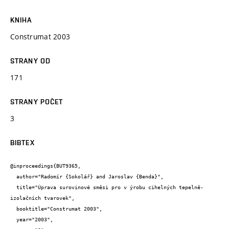
KNIHA
Construmat 2003
STRANY OD
171
STRANY POČET
3
BIBTEX
@inproceedings{BUT9365,

  author="Radomír {Sokolář} and Jaroslav {Benda}",

  title="Úprava surovinové směsi pro v ýrobu cihelných tepelně-
izolačních tvarovek",

  booktitle="Construmat 2003",

  year="2003",
