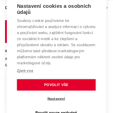
Zpracování osobních údajů uchazečů o studium
Firemní spolupráce
Nastavení cookies a osobních
Mezinárodní vědecká rada
O UNIVERZITĚ
Doktorské studium
Podpora podnikání
E-přihláška
údajů
Zahraniční spolupráce
Systém zajišťování kvality výzkumu
Profil univerzity
Soubory cookie používáme ke
Spolupráce se školami
Vysoké
Výzkumné infrastruktury
shromažďování a analýze informací o výkonu
Udržitelná univerzita
učení
Služby univerzity
Transfer znalostí
a používání webu, zajištění fungování funkcí
technické
Podnikavá univerzita / ContriBUTe
Mezinárodní dohody
ze sociálních médií a ke zlepšení a
Open Science
v
Bezpečná univerzita
přizpůsobení obsahu a reklam. Se souhlasem
Univerzitní sítě
Brně
Projekty
můžeme také předávat marketingovým
VYSOKÉ UČENÍ TECHNICKÉ V BRNĚ
Vyznamenání
platformám některé osobní údaje pro
Projekty ze strukturálních fondů
Antonínská 548/1
www.vut.cz
marketingové účely.
Organizační struktura
602 00 Brno
vut@vutbr.cz
Specifický výzkum
Zjistit více
Úřední deska
Ochrana osobních údajů
POVOLIT VŠE
(externí
Pracovní příležitosti
Nastavení
odkaz)
Podpora a rozvoj zaměstnanců a studujících
Povolit pouze nezbytné