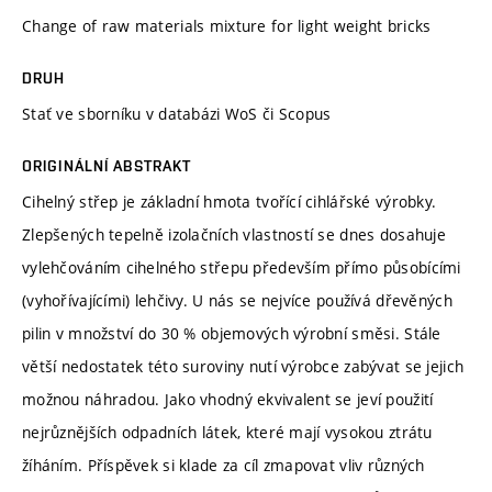
Change of raw materials mixture for light weight bricks
DRUH
Stať ve sborníku v databázi WoS či Scopus
ORIGINÁLNÍ ABSTRAKT
Cihelný střep je základní hmota tvořící cihlářské výrobky.
Zlepšených tepelně izolačních vlastností se dnes dosahuje
vylehčováním cihelného střepu především přímo působícími
(vyhořívajícími) lehčivy. U nás se nejvíce používá dřevěných
pilin v množství do 30 % objemových výrobní směsi. Stále
větší nedostatek této suroviny nutí výrobce zabývat se jejich
možnou náhradou. Jako vhodný ekvivalent se jeví použití
nejrůznějších odpadních látek, které mají vysokou ztrátu
žíháním. Příspěvek si klade za cíl zmapovat vliv různých