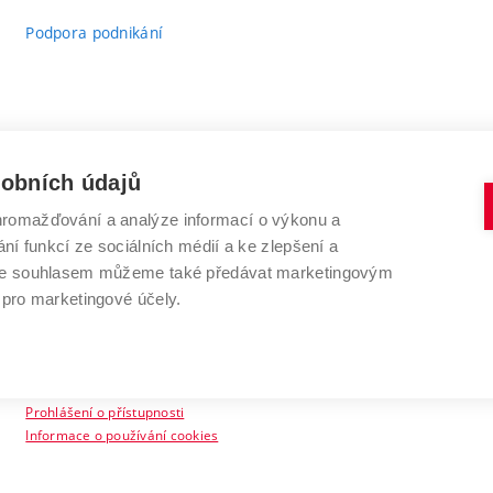
Podpora podnikání
sobních údajů
romažďování a analýze informací o výkonu a
VYSOKÉ UČENÍ TECHNICKÉ V BRNĚ
ní funkcí ze sociálních médií a ke zlepšení a
Antonínská 548/1
www.vut.cz
 Se souhlasem můžeme také předávat marketingovým
602 00 Brno
vut@vutbr.cz
 pro marketingové účely.
Prohlášení o přístupnosti
Informace o používání cookies