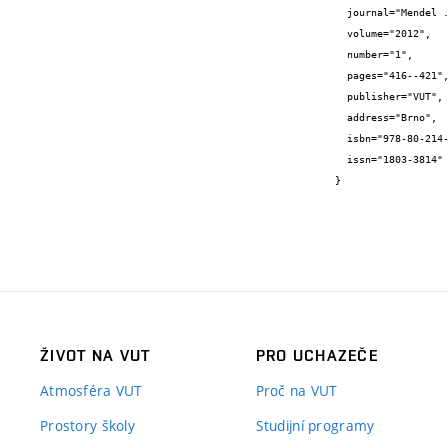
  journal="Mendel ...",

  volume="2012",

  number="1",

  pages="416--421",

  publisher="VUT",

  address="Brno",

  isbn="978-80-214-4540-6",

  issn="1803-3814"

}
ŽIVOT NA VUT
PRO UCHAZEČE
Atmosféra VUT
Proč na VUT
Prostory školy
Studijní programy