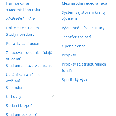
Harmonogram
Mezinárodní vědecká rada
akademického roku
Systém zajišťování kvality
Závěrečné práce
výzkumu
Doktorské studium
Výzkumné infrastruktury
Studijní předpisy
Transfer znalostí
Poplatky za studium
Open Science
Zpracování osobních údajů
Projekty
studentů
Projekty ze strukturálních
Studium a stáže v zahraničí
fondů
Uznání zahraničního
Specifický výzkum
vzdělání
Stipendia
(externí
Knihovny
odkaz)
Sociální bezpečí
Studium bez bariér