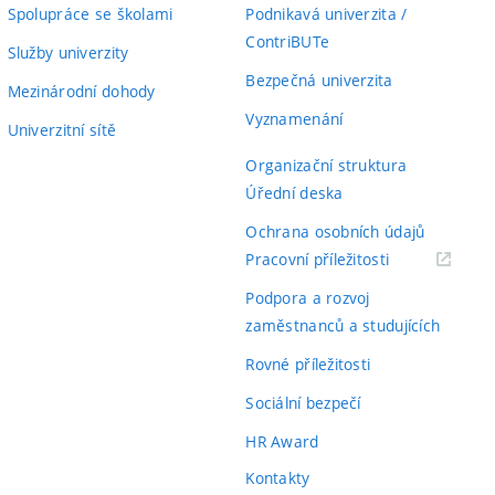
Spolupráce se školami
Podnikavá univerzita /
ContriBUTe
Služby univerzity
Bezpečná univerzita
Mezinárodní dohody
Vyznamenání
Univerzitní sítě
Organizační struktura
Úřední deska
Ochrana osobních údajů
(externí
Pracovní příležitosti
odkaz)
Podpora a rozvoj
zaměstnanců a studujících
Rovné příležitosti
Sociální bezpečí
HR Award
Kontakty