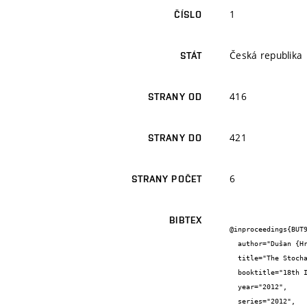
1
ČÍSLO
Česká republika
STÁT
416
STRANY OD
421
STRANY DO
6
STRANY POČET
BIBTEX
@inproceedings{BUT9
  author="Dušan {Hrabec} and Pavel {Popela} and Jan {Novotný} and Kjetil Kare {Haugen} and Asmund {Olstad}",

  title="The Stochastic Network Design Problem with Pricing",

  booktitle="18th International Conference of Soft Computing, MENDEL 2012 (id 19255)",

  year="2012",

  series="2012",
