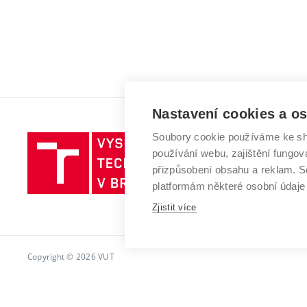
Nastavení cookies a o
Soubory cookie používáme ke sh
Vysoké
používání webu, zajištění fungová
učení
přizpůsobení obsahu a reklam.
technické
platformám některé osobní údaje
v
Brně
Zjistit více
Copyright © 2026 VUT