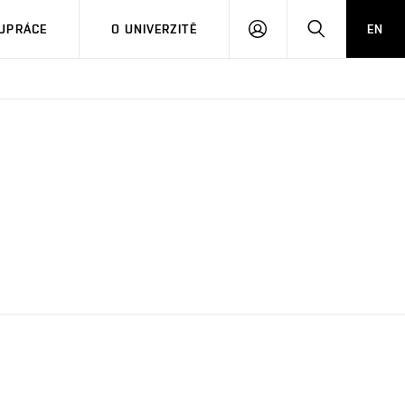
PŘIHLÁSIT
HLEDAT
UPRÁCE
O UNIVERZITĚ
EN
SE