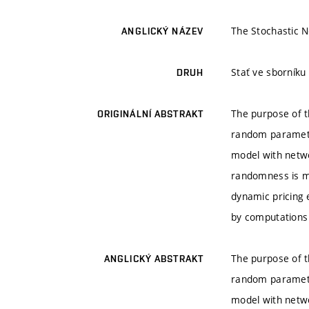
The Stochastic N
ANGLICKÝ NÁZEV
Stať ve sborníku
DRUH
The purpose of t
ORIGINÁLNÍ ABSTRAKT
random parameter
model with networ
randomness is mo
dynamic pricing e
by computations 
The purpose of t
ANGLICKÝ ABSTRAKT
random parameter
model with networ