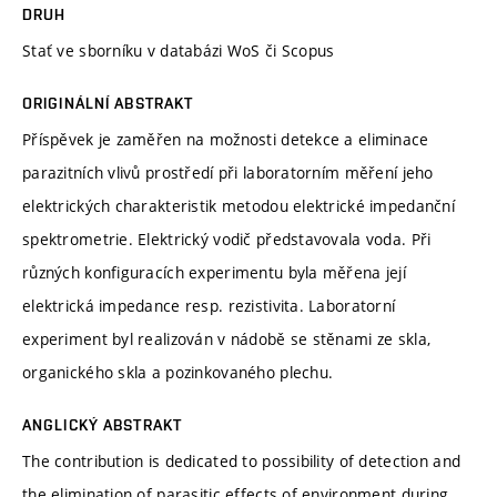
DRUH
Stať ve sborníku v databázi WoS či Scopus
ORIGINÁLNÍ ABSTRAKT
Příspěvek je zaměřen na možnosti detekce a eliminace
parazitních vlivů prostředí při laboratorním měření jeho
elektrických charakteristik metodou elektrické impedanční
spektrometrie. Elektrický vodič představovala voda. Při
různých konfiguracích experimentu byla měřena její
elektrická impedance resp. rezistivita. Laboratorní
experiment byl realizován v nádobě se stěnami ze skla,
organického skla a pozinkovaného plechu.
ANGLICKÝ ABSTRAKT
The contribution is dedicated to possibility of detection and
the elimination of parasitic effects of environment during