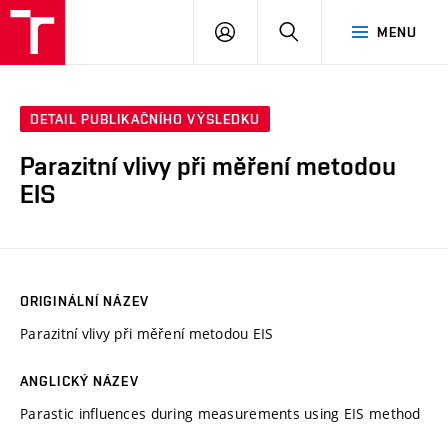
VUT
PŘIHLÁSIT
HLEDAT
MENU
SE
DETAIL PUBLIKAČNÍHO VÝSLEDKU
Parazitní vlivy při měření metodou
EIS
ORIGINÁLNÍ NÁZEV
Parazitní vlivy při měření metodou EIS
ANGLICKÝ NÁZEV
Parastic influences during measurements using EIS method