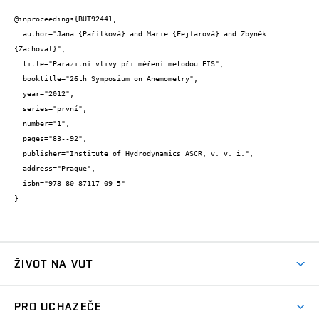
@inproceedings{BUT92441,

  author="Jana {Pařílková} and Marie {Fejfarová} and Zbyněk 
{Zachoval}",

  title="Parazitní vlivy při měření metodou EIS",

  booktitle="26th Symposium on Anemometry",

  year="2012",

  series="první",

  number="1",

  pages="83--92",

  publisher="Institute of Hydrodynamics ASCR, v. v. i.",

  address="Prague",

  isbn="978-80-87117-09-5"

}
ŽIVOT NA VUT
Atmosféra VUT
PRO UCHAZEČE
Prostory školy