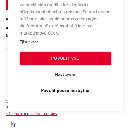
technické
Podnikavá univerzita / ContriBUTe
Mezinárodní dohody
ze sociálních médií a ke zlepšení a
Open Science
v
Bezpečná univerzita
přizpůsobení obsahu a reklam. Se souhlasem
Univerzitní sítě
Brně
Projekty
můžeme také předávat marketingovým
VYSOKÉ UČENÍ TECHNICKÉ V BRNĚ
Vyznamenání
platformám některé osobní údaje pro
Projekty ze strukturálních fondů
Antonínská 548/1
www.vut.cz
marketingové účely.
Organizační struktura
602 00 Brno
vut@vutbr.cz
Specifický výzkum
Zjistit více
Úřední deska
Ochrana osobních údajů
POVOLIT VŠE
(externí
Pracovní příležitosti
Nastavení
odkaz)
Podpora a rozvoj zaměstnanců a studujících
Povolit pouze nezbytné
Rovné příležitosti
Copyright © 2026 VUT
Sociální bezpečí
Prohlášení o přístupnosti
HR Award
Informace o používání cookies
Kontakty