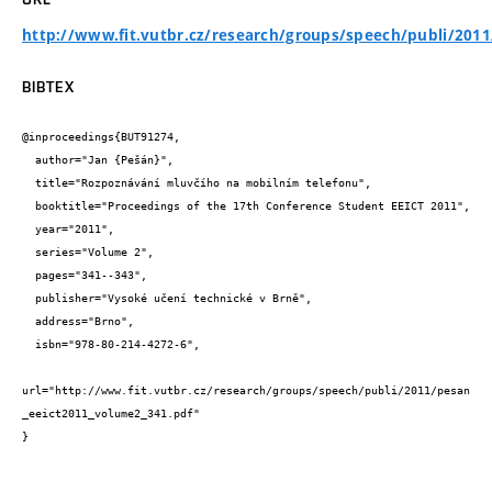
http://www.fit.vutbr.cz/research/groups/speech/publi/201
BIBTEX
@inproceedings{BUT91274,

  author="Jan {Pešán}",

  title="Rozpoznávání mluvčího na mobilním telefonu",

  booktitle="Proceedings of the 17th Conference Student EEICT 2011",

  year="2011",

  series="Volume 2",

  pages="341--343",

  publisher="Vysoké učení technické v Brně",

  address="Brno",

  isbn="978-80-214-4272-6",

url="http://www.fit.vutbr.cz/research/groups/speech/publi/2011/pesan
_eeict2011_volume2_341.pdf"

}