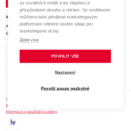
Mezinárodní dohody
ze sociálních médií a ke zlepšení a
Open Science
v
Bezpečná univerzita
přizpůsobení obsahu a reklam. Se souhlasem
Univerzitní sítě
Brně
Projekty
můžeme také předávat marketingovým
VYSOKÉ UČENÍ TECHNICKÉ V BRNĚ
Vyznamenání
platformám některé osobní údaje pro
Projekty ze strukturálních fondů
Antonínská 548/1
www.vut.cz
marketingové účely.
Organizační struktura
602 00 Brno
vut@vutbr.cz
Specifický výzkum
Zjistit více
Úřední deska
Ochrana osobních údajů
POVOLIT VŠE
(externí
Pracovní příležitosti
Nastavení
odkaz)
Podpora a rozvoj zaměstnanců a studujících
Povolit pouze nezbytné
Rovné příležitosti
Copyright © 2026 VUT
Sociální bezpečí
Prohlášení o přístupnosti
HR Award
Informace o používání cookies
Kontakty