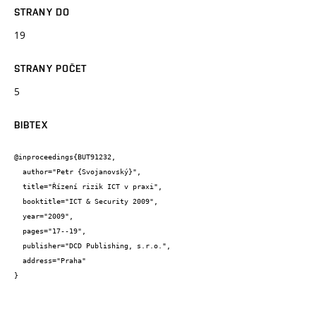
STRANY DO
19
STRANY POČET
5
BIBTEX
@inproceedings{BUT91232,

  author="Petr {Svojanovský}",

  title="Řízení rizik ICT v praxi",

  booktitle="ICT & Security 2009",

  year="2009",

  pages="17--19",

  publisher="DCD Publishing, s.r.o.",

  address="Praha"

}