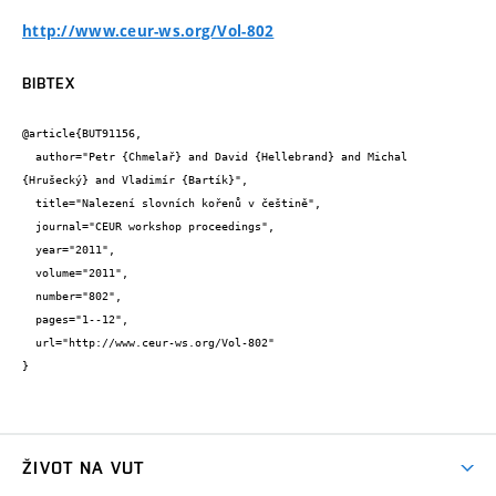
http://www.ceur-ws.org/Vol-802
BIBTEX
@article{BUT91156,

  author="Petr {Chmelař} and David {Hellebrand} and Michal 
{Hrušecký} and Vladimír {Bartík}",

  title="Nalezení slovních kořenů v češtině",

  journal="CEUR workshop proceedings",

  year="2011",

  volume="2011",

  number="802",

  pages="1--12",

  url="http://www.ceur-ws.org/Vol-802"

}
ŽIVOT NA VUT