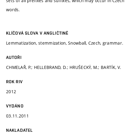
sets of all prefixes and suffixes, which may occur in Czech
words.
KLÍČOVÁ SLOVA V ANGLIČTINĚ
Lemmatization, stemmization, Snowball, Czech, grammar.
AUTOŘI
CHMELAŘ, P.; HELLEBRAND, D.; HRUŠECKÝ, M.; BARTÍK, V.
ROK RIV
2012
VYDÁNO
03.11.2011
NAKLADATEL