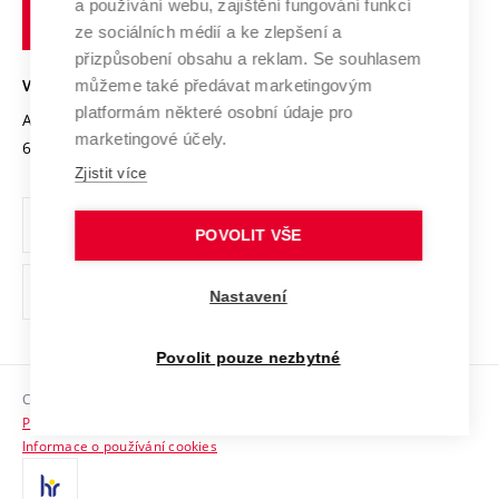
Transfer znalostí
a používání webu, zajištění fungování funkcí
technické
Podnikavá univerzita / ContriBUTe
Mezinárodní dohody
ze sociálních médií a ke zlepšení a
Open Science
v
Bezpečná univerzita
přizpůsobení obsahu a reklam. Se souhlasem
Univerzitní sítě
Brně
Projekty
můžeme také předávat marketingovým
VYSOKÉ UČENÍ TECHNICKÉ V BRNĚ
Vyznamenání
platformám některé osobní údaje pro
Projekty ze strukturálních fondů
Antonínská 548/1
www.vut.cz
marketingové účely.
Organizační struktura
602 00 Brno
vut@vutbr.cz
Specifický výzkum
Zjistit více
Úřední deska
Ochrana osobních údajů
POVOLIT VŠE
(externí
Pracovní příležitosti
Nastavení
odkaz)
Podpora a rozvoj zaměstnanců a studujících
Povolit pouze nezbytné
Rovné příležitosti
Copyright © 2026 VUT
Sociální bezpečí
Prohlášení o přístupnosti
HR Award
Informace o používání cookies
Kontakty