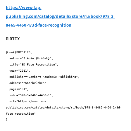
https://www.lap-
publishing.com/catalog/details/store/ru/book/978-3-
8465-4450-1/3d-face-recognition
BIBTEX
@book{BUT91123,

  author="Štěpán {Mráček}",

  title="3D Face Recognition",

  year="2011",

  publisher="Lambert Academic Publishing",

  address="Saarbrücken",

  pages="81",

  isbn="978-3-8465-4450-1",

  url="https://www.lap-
publishing.com/catalog/details/store/ru/book/978-3-8465-4450-1/3d-
face-recognition"

}