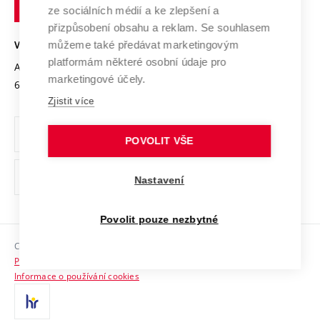
technické
Podnikavá univerzita / ContriBUTe
Mezinárodní dohody
ze sociálních médií a ke zlepšení a
Open Science
v
Bezpečná univerzita
přizpůsobení obsahu a reklam. Se souhlasem
Univerzitní sítě
Brně
Projekty
můžeme také předávat marketingovým
VYSOKÉ UČENÍ TECHNICKÉ V BRNĚ
Vyznamenání
platformám některé osobní údaje pro
Projekty ze strukturálních fondů
Antonínská 548/1
www.vut.cz
marketingové účely.
Organizační struktura
602 00 Brno
vut@vutbr.cz
Specifický výzkum
Zjistit více
Úřední deska
Ochrana osobních údajů
POVOLIT VŠE
(externí
Pracovní příležitosti
Nastavení
odkaz)
Podpora a rozvoj zaměstnanců a studujících
Povolit pouze nezbytné
Rovné příležitosti
Copyright © 2026 VUT
Sociální bezpečí
Prohlášení o přístupnosti
HR Award
Informace o používání cookies
Kontakty