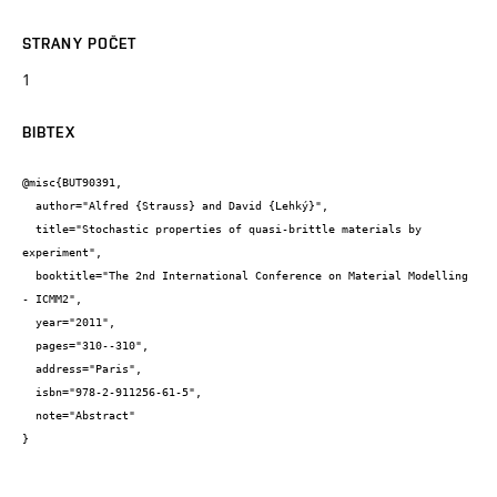
STRANY POČET
1
BIBTEX
@misc{BUT90391,

  author="Alfred {Strauss} and David {Lehký}",

  title="Stochastic properties of quasi-brittle materials by 
experiment",

  booktitle="The 2nd International Conference on Material Modelling 
- ICMM2",

  year="2011",

  pages="310--310",

  address="Paris",

  isbn="978-2-911256-61-5",

  note="Abstract"

}