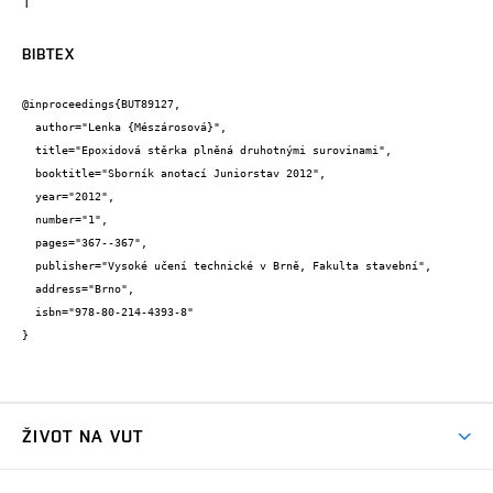
1
BIBTEX
@inproceedings{BUT89127,

  author="Lenka {Mészárosová}",

  title="Epoxidová stěrka plněná druhotnými surovinami",

  booktitle="Sborník anotací Juniorstav 2012",

  year="2012",

  number="1",

  pages="367--367",

  publisher="Vysoké učení technické v Brně, Fakulta stavební",

  address="Brno",

  isbn="978-80-214-4393-8"

}
ŽIVOT NA VUT
Atmosféra VUT