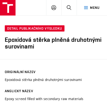
VUT
PŘIHLÁSIT
HLEDAT
MENU
SE
DETAIL PUBLIKAČNÍHO VÝSLEDKU
Epoxidová stěrka plněná druhotnými
surovinami
ORIGINÁLNÍ NÁZEV
Epoxidová stěrka plněná druhotnými surovinami
ANGLICKÝ NÁZEV
Epoxy screed filled with secondary raw materials