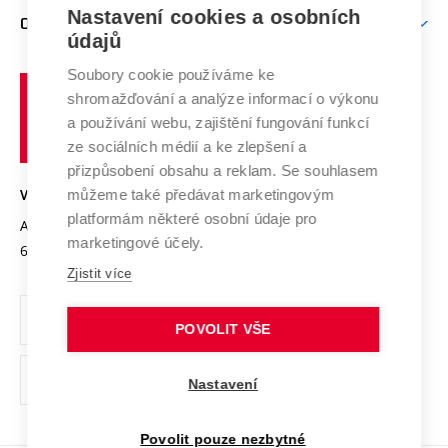
Zpracování osobních údajů uchazečů o studium
Firemní spolupráce
Mezinárodní vědecká rada
Nastavení cookies a osobních
O UNIVERZITĚ
Doktorské studium
Podpora podnikání
E-přihláška
údajů
Zahraniční spolupráce
Systém zajišťování kvality výzkumu
Profil univerzity
Spolupráce se školami
Soubory cookie používáme ke
Vysoké
Výzkumné infrastruktury
shromažďování a analýze informací o výkonu
Udržitelná univerzita
učení
Služby univerzity
Transfer znalostí
a používání webu, zajištění fungování funkcí
technické
Podnikavá univerzita / ContriBUTe
Mezinárodní dohody
ze sociálních médií a ke zlepšení a
Open Science
v
Bezpečná univerzita
přizpůsobení obsahu a reklam. Se souhlasem
Univerzitní sítě
Brně
Projekty
můžeme také předávat marketingovým
VYSOKÉ UČENÍ TECHNICKÉ V BRNĚ
Vyznamenání
platformám některé osobní údaje pro
Projekty ze strukturálních fondů
Antonínská 548/1
www.vut.cz
marketingové účely.
Organizační struktura
602 00 Brno
vut@vutbr.cz
Specifický výzkum
Zjistit více
Úřední deska
Ochrana osobních údajů
POVOLIT VŠE
(externí
Pracovní příležitosti
Nastavení
odkaz)
Podpora a rozvoj zaměstnanců a studujících
Povolit pouze nezbytné
Rovné příležitosti