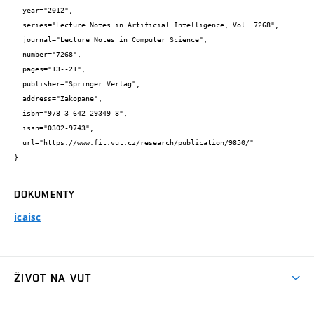
  year="2012",

  series="Lecture Notes in Artificial Intelligence, Vol. 7268",

  journal="Lecture Notes in Computer Science",

  number="7268",

  pages="13--21",

  publisher="Springer Verlag",

  address="Zakopane",

  isbn="978-3-642-29349-8",

  issn="0302-9743",

  url="https://www.fit.vut.cz/research/publication/9850/"

}
DOKUMENTY
icaisc
ŽIVOT NA VUT
Atmosféra VUT