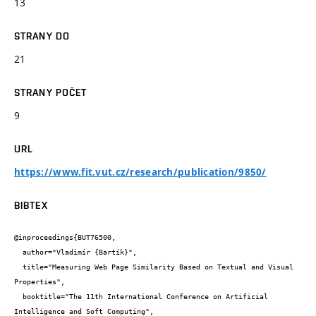
13
STRANY DO
21
STRANY POČET
9
URL
https://www.fit.vut.cz/research/publication/9850/
BIBTEX
@inproceedings{BUT76500,

  author="Vladimír {Bartík}",

  title="Measuring Web Page Similarity Based on Textual and Visual 
Properties",

  booktitle="The 11th International Conference on Artificial 
Intelligence and Soft Computing",
