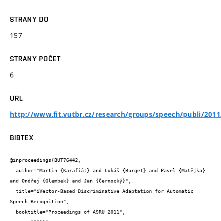
STRANY DO
157
STRANY POČET
6
URL
http://www.fit.vutbr.cz/research/groups/speech/publi/2011
BIBTEX
@inproceedings{BUT76442,

  author="Martin {Karafiát} and Lukáš {Burget} and Pavel {Matějka} 
and Ondřej {Glembek} and Jan {Černocký}",

  title="iVector-Based Discriminative Adaptation for Automatic 
Speech Recognition",

  booktitle="Proceedings of ASRU 2011",
