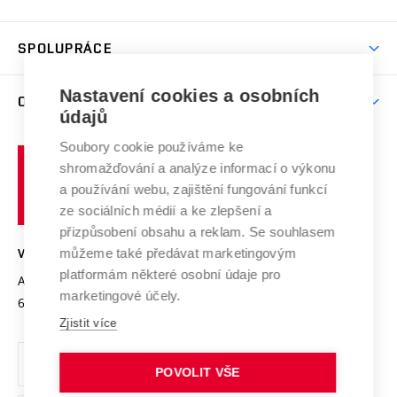
(externí
Studijní programy
Poplatky za studium
Uznání zahraničního vzdělání
Knihovny
Aktivity pro juniory
Studentský život
odkaz)
Věda a výzkum na VUT
Harmonogram akademického roku
Zpracování osobních údajů studentů
Sociální bezpečí
SPOLUPRÁCE
Celoživotní vzdělávání
Brno
Podpora excelence
Závěrečné práce
Studium bez bariér
Zpracování osobních údajů uchazečů o studium
Firemní spolupráce
Nastavení cookies a osobních
Mezinárodní vědecká rada
O UNIVERZITĚ
Doktorské studium
Podpora podnikání
E-přihláška
údajů
Zahraniční spolupráce
Systém zajišťování kvality výzkumu
Profil univerzity
Soubory cookie používáme ke
Spolupráce se školami
Vysoké
Výzkumné infrastruktury
shromažďování a analýze informací o výkonu
Udržitelná univerzita
učení
Služby univerzity
Transfer znalostí
a používání webu, zajištění fungování funkcí
technické
Podnikavá univerzita / ContriBUTe
Mezinárodní dohody
ze sociálních médií a ke zlepšení a
Open Science
v
Bezpečná univerzita
přizpůsobení obsahu a reklam. Se souhlasem
Univerzitní sítě
Brně
Projekty
můžeme také předávat marketingovým
VYSOKÉ UČENÍ TECHNICKÉ V BRNĚ
Vyznamenání
platformám některé osobní údaje pro
Projekty ze strukturálních fondů
Antonínská 548/1
www.vut.cz
marketingové účely.
Organizační struktura
602 00 Brno
vut@vutbr.cz
Specifický výzkum
Zjistit více
Úřední deska
Ochrana osobních údajů
POVOLIT VŠE