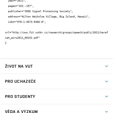
  year="2011",

  pages="152--157",

  publisher="IEEE Signal Processing Society",

  address="Hilton Waikoloa Village, Big Island, Hawaii",

  isbn="978-1-4673-0366-8",

url="http://www.fit.vutbr.cz/research/groups/speech/publi/2011/karaf
iat_asru2011_00152.pdf"

}
ŽIVOT NA VUT
Atmosféra VUT
PRO UCHAZEČE
Prostory školy
Proč na VUT
Koleje
PRO STUDENTY
Studijní programy
Stravování
Předměty
Studijní předpisy
Studium a stáže v zahraničí
Stipendia
Dny otevřených dveří
VĚDA A VÝZKUM
Sport na VUT