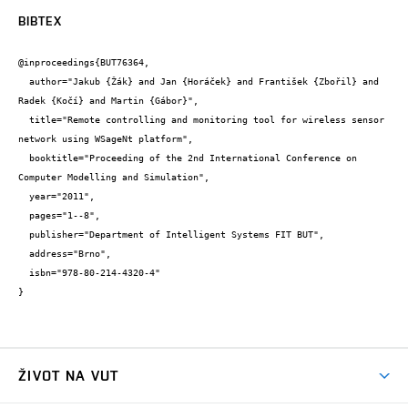
BIBTEX
@inproceedings{BUT76364,

  author="Jakub {Žák} and Jan {Horáček} and František {Zbořil} and 
Radek {Kočí} and Martin {Gábor}",

  title="Remote controlling and monitoring tool for wireless sensor 
network using WSageNt platform",

  booktitle="Proceeding of the 2nd International Conference on 
Computer Modelling and Simulation",

  year="2011",

  pages="1--8",

  publisher="Department of Intelligent Systems FIT BUT",

  address="Brno",

  isbn="978-80-214-4320-4"

}
ŽIVOT NA VUT