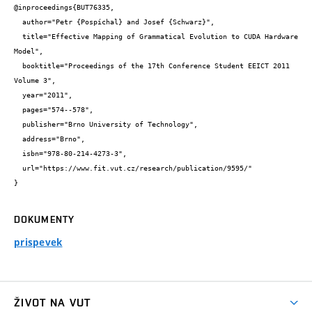
@inproceedings{BUT76335,

  author="Petr {Pospíchal} and Josef {Schwarz}",

  title="Effective Mapping of Grammatical Evolution to CUDA Hardware 
Model",

  booktitle="Proceedings of the 17th Conference Student EEICT 2011 
Volume 3",

  year="2011",

  pages="574--578",

  publisher="Brno University of Technology",

  address="Brno",

  isbn="978-80-214-4273-3",

  url="https://www.fit.vut.cz/research/publication/9595/"

}
DOKUMENTY
prispevek
ŽIVOT NA VUT