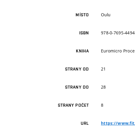
Oulu
MÍSTO
978-0-7695-4494
ISBN
Euromicro Proce
KNIHA
21
STRANY OD
28
STRANY DO
8
STRANY POČET
https://www.fit
URL