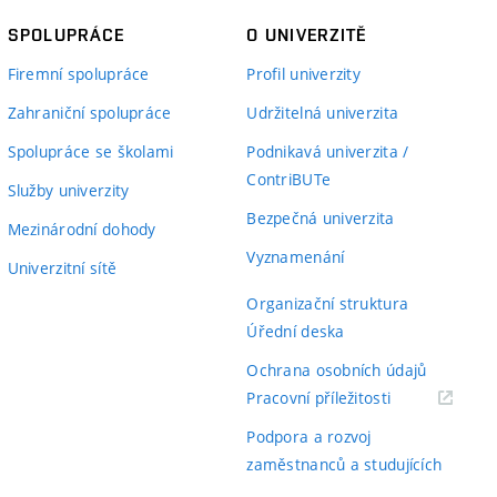
SPOLUPRÁCE
O UNIVERZITĚ
Firemní spolupráce
Profil univerzity
Zahraniční spolupráce
Udržitelná univerzita
Spolupráce se školami
Podnikavá univerzita /
ContriBUTe
Služby univerzity
Bezpečná univerzita
Mezinárodní dohody
Vyznamenání
Univerzitní sítě
Organizační struktura
Úřední deska
Ochrana osobních údajů
(externí
Pracovní příležitosti
odkaz)
Podpora a rozvoj
zaměstnanců a studujících