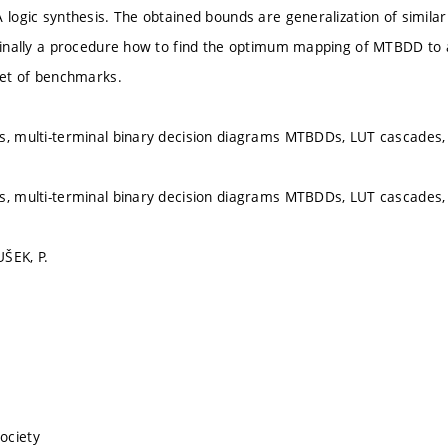
A logic synthesis. The obtained bounds are generalization of simila
 Finally a procedure how to find the optimum mapping of MTBDD to
 set of benchmarks.
s, multi-terminal binary decision diagrams MTBDDs, LUT cascades
s, multi-terminal binary decision diagrams MTBDDs, LUT cascades
ŠEK, P.
ociety