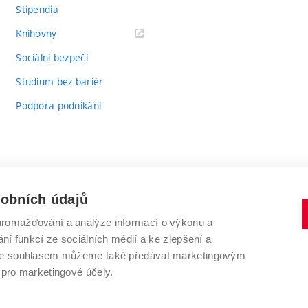
Stipendia
(externí
Knihovny
odkaz)
Sociální bezpečí
Studium bez bariér
Podpora podnikání
sobních údajů
romažďování a analýze informací o výkonu a
VYSOKÉ UČENÍ TECHNICKÉ V BRNĚ
ní funkcí ze sociálních médií a ke zlepšení a
Antonínská 548/1
www.vut.cz
 Se souhlasem můžeme také předávat marketingovým
602 00 Brno
vut@vutbr.cz
 pro marketingové účely.