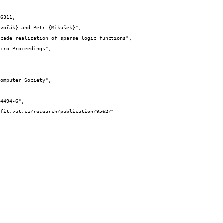
6311,

u