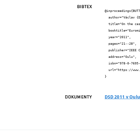
BIBTEX
@inproceedings{BUT7
  author="Václav {Dvořák} and Petr {Mikušek}",

  title="On the cascade realization of sparse logic functions",

  booktitle="Euromicro Proceedings",

  year="2011",

  pages="21--28",

  publisher="IEEE Computer Society",

  address="Oulu",

  isbn="978-0-7695-4494-6",

  url="https://www.fit.vut.cz/research/publication/9562/"

}
DSD 2011 v Oul
DOKUMENTY