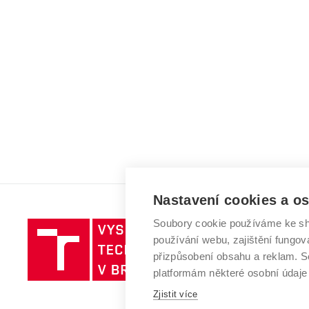
Nastavení cookies a o
Soubory cookie používáme ke sh
Vysoké
používání webu, zajištění fungová
učení
přizpůsobení obsahu a reklam.
technické
platformám některé osobní údaje
v
Brně
Zjistit více