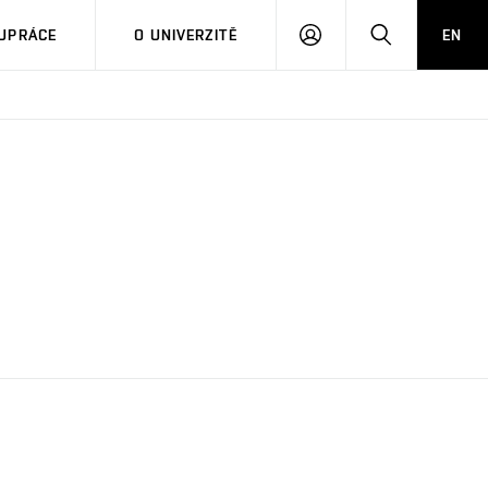
PŘIHLÁSIT
HLEDAT
UPRÁCE
O UNIVERZITĚ
EN
SE