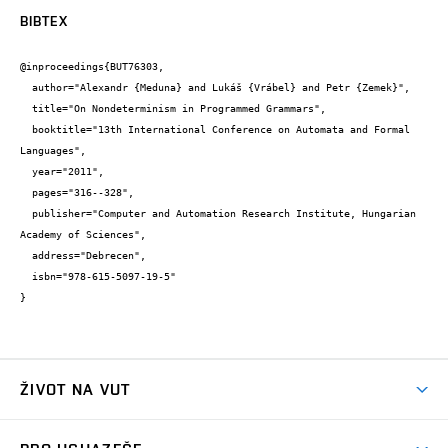
BIBTEX
@inproceedings{BUT76303,

  author="Alexandr {Meduna} and Lukáš {Vrábel} and Petr {Zemek}",

  title="On Nondeterminism in Programmed Grammars",

  booktitle="13th International Conference on Automata and Formal 
Languages",

  year="2011",

  pages="316--328",

  publisher="Computer and Automation Research Institute, Hungarian 
Academy of Sciences",

  address="Debrecen",

  isbn="978-615-5097-19-5"

}
ŽIVOT NA VUT
Atmosféra VUT