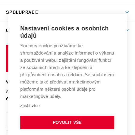
Aktivity pro juniory
Studentský život
odkaz)
Věda a výzkum na VUT
Harmonogram akademického roku
Zpracování osobních údajů studentů
Sociální bezpečí
SPOLUPRÁCE
Celoživotní vzdělávání
Brno
Podpora excelence
Závěrečné práce
Studium bez bariér
Zpracování osobních údajů uchazečů o studium
Firemní spolupráce
Nastavení cookies a osobních
Mezinárodní vědecká rada
O UNIVERZITĚ
Doktorské studium
Podpora podnikání
E-přihláška
údajů
Zahraniční spolupráce
Systém zajišťování kvality výzkumu
Profil univerzity
Soubory cookie používáme ke
Spolupráce se školami
Vysoké
Výzkumné infrastruktury
shromažďování a analýze informací o výkonu
Udržitelná univerzita
učení
Služby univerzity
Transfer znalostí
a používání webu, zajištění fungování funkcí
technické
Podnikavá univerzita / ContriBUTe
Mezinárodní dohody
ze sociálních médií a ke zlepšení a
Open Science
v
Bezpečná univerzita
přizpůsobení obsahu a reklam. Se souhlasem
Univerzitní sítě
Brně
Projekty
můžeme také předávat marketingovým
VYSOKÉ UČENÍ TECHNICKÉ V BRNĚ
Vyznamenání
platformám některé osobní údaje pro
Projekty ze strukturálních fondů
Antonínská 548/1
www.vut.cz
marketingové účely.
Organizační struktura
602 00 Brno
vut@vutbr.cz
Specifický výzkum
Zjistit více
Úřední deska
Ochrana osobních údajů
POVOLIT VŠE