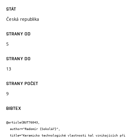
STÁT
Česká republika
STRANY OD
5
STRANY DO
13
STRANY POČET
9
BIBTEX
@article{BUT76043,

  author="Radomír {Sokolář}",

  title="Keramicko technologické vlastnosti kal vznikajících při 