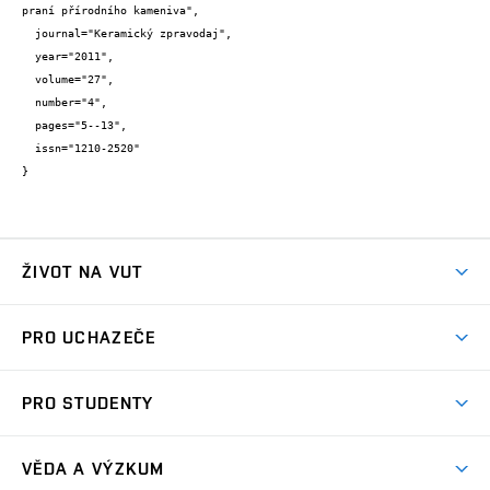
praní přírodního kameniva",

  journal="Keramický zpravodaj",

  year="2011",

  volume="27",

  number="4",

  pages="5--13",

  issn="1210-2520"

}
ŽIVOT NA VUT
Atmosféra VUT
PRO UCHAZEČE
Prostory školy
Proč na VUT
Koleje
PRO STUDENTY
Studijní programy
Stravování
Předměty
Studijní předpisy
Studium a stáže v zahraničí
Stipendia
Dny otevřených dveří
VĚDA A VÝZKUM
Sport na VUT
(externí
Studijní programy
Poplatky za studium
Uznání zahraničního vzdělání
Knihovny