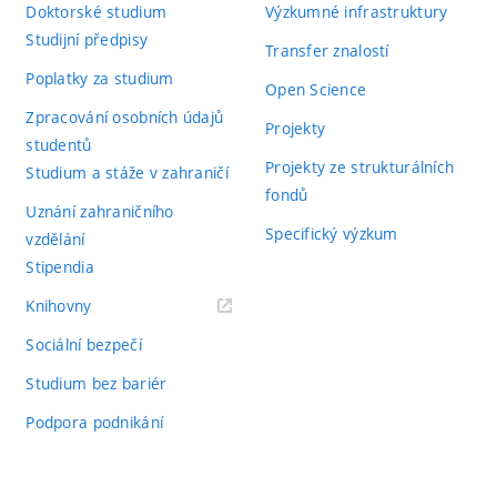
Doktorské studium
Výzkumné infrastruktury
Studijní předpisy
Transfer znalostí
Poplatky za studium
Open Science
Zpracování osobních údajů
Projekty
studentů
Projekty ze strukturálních
Studium a stáže v zahraničí
fondů
Uznání zahraničního
Specifický výzkum
vzdělání
Stipendia
(externí
Knihovny
odkaz)
Sociální bezpečí
Studium bez bariér
Podpora podnikání