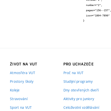
  number="2",

  pages="156--157",

  issn="1804-7890"

}
ŽIVOT NA VUT
PRO UCHAZEČE
Atmosféra VUT
Proč na VUT
Prostory školy
Studijní programy
Koleje
Dny otevřených dveří
Stravování
Aktivity pro juniory
Sport na VUT
Celoživotní vzdělávání