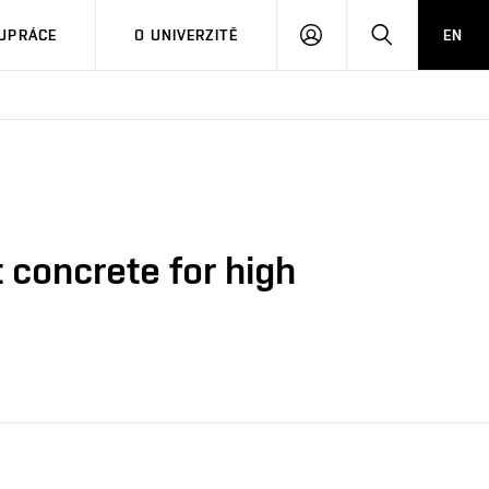
PŘIHLÁSIT
HLEDAT
UPRÁCE
O UNIVERZITĚ
EN
SE
t concrete for high