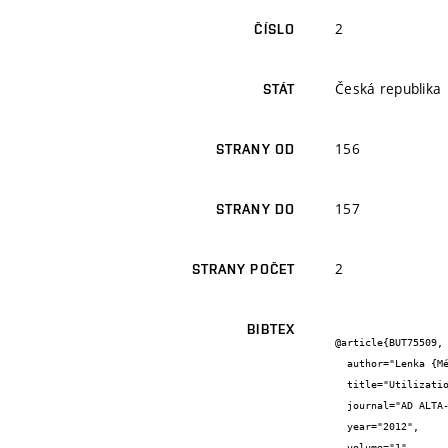
2
ČÍSLO
Česká republika
STÁT
156
STRANY OD
157
STRANY DO
2
STRANY POČET
BIBTEX
@article{BUT75509,

  author="Lenka {Mészárosová}",

  title="Utilization of waste materials in the development of light concrete for high temperature",

  journal="AD ALTA-Journal of Interdisciplinary Research",

  year="2012",

  volume="1",
