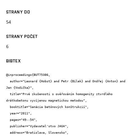
STRANY DO
54
STRANY POČET
6
BIBTEX
@inproceedings{BUT75386,

  author="Leonard {Hobst} and Petr {Bílek} and Ondřej {Anton} and 
Jan {Vodička}",

  title="Prvé zkušenosti s ověřováním homogenity ztvrdlého 
drátkobetonu vyvíjenou magnetickou metodou",

  booktitle="Sanácia betónových konštrukcií",

  year="2011",

  pages="49--54",

  publisher="Vydavatel'stvo JAGA",

  address="Bratislava, Slovensko",
