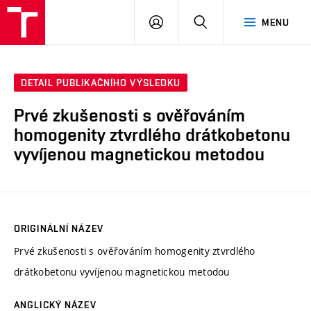
VUT
PŘIHLÁSIT
HLEDAT
MENU
SE
DETAIL PUBLIKAČNÍHO VÝSLEDKU
Prvé zkušenosti s ověřováním
homogenity ztvrdlého drátkobetonu
vyvíjenou magnetickou metodou
ORIGINÁLNÍ NÁZEV
Prvé zkušenosti s ověřováním homogenity ztvrdlého
drátkobetonu vyvíjenou magnetickou metodou
ANGLICKÝ NÁZEV