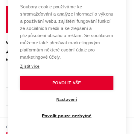
Profil univerzity
Soubory cookie používáme ke
Spolupráce se školami
Vysoké
Výzkumné infrastruktury
shromažďování a analýze informací o výkonu
Udržitelná univerzita
učení
Služby univerzity
Transfer znalostí
a používání webu, zajištění fungování funkcí
technické
Podnikavá univerzita / ContriBUTe
Mezinárodní dohody
ze sociálních médií a ke zlepšení a
Open Science
v
Bezpečná univerzita
přizpůsobení obsahu a reklam. Se souhlasem
Univerzitní sítě
Brně
Projekty
můžeme také předávat marketingovým
VYSOKÉ UČENÍ TECHNICKÉ V BRNĚ
Vyznamenání
platformám některé osobní údaje pro
Projekty ze strukturálních fondů
Antonínská 548/1
www.vut.cz
marketingové účely.
Organizační struktura
602 00 Brno
vut@vutbr.cz
Specifický výzkum
Zjistit více
Úřední deska
Ochrana osobních údajů
POVOLIT VŠE
(externí
Pracovní příležitosti
Nastavení
odkaz)
Podpora a rozvoj zaměstnanců a studujících
Povolit pouze nezbytné
Rovné příležitosti
Copyright © 2026 VUT
Sociální bezpečí
Prohlášení o přístupnosti