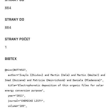
884
STRANY DO
884
STRANY POČET
1
BIBTEX
@misc{BUT74527,

  author="Ivaylo {Zhivkov} and Martin {Vala} and Martin {Weiter} and 
Imad {Ouzzane} and Patricie {Heinrichová} and Daniela {Mladenova}",

  title="Electrophoretic deposition of thin organic films for solar 
energy conversion purpose",

  year="2011",

  journal="CHEMICKE LISTY",

  volume="105",
