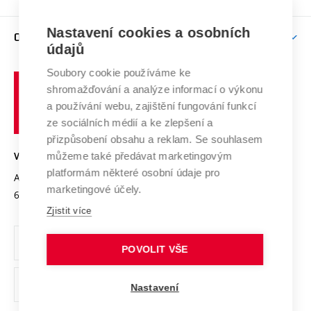
Brno
Podpora excelence
Závěrečné práce
Studium bez bariér
Zpracování osobních údajů uchazečů o studium
Firemní spolupráce
Nastavení cookies a osobních
Mezinárodní vědecká rada
O UNIVERZITĚ
Doktorské studium
Podpora podnikání
E-přihláška
údajů
Zahraniční spolupráce
Systém zajišťování kvality výzkumu
Profil univerzity
Soubory cookie používáme ke
Spolupráce se školami
Vysoké
Výzkumné infrastruktury
shromažďování a analýze informací o výkonu
Udržitelná univerzita
učení
Služby univerzity
Transfer znalostí
a používání webu, zajištění fungování funkcí
technické
Podnikavá univerzita / ContriBUTe
Mezinárodní dohody
ze sociálních médií a ke zlepšení a
Open Science
v
Bezpečná univerzita
přizpůsobení obsahu a reklam. Se souhlasem
Univerzitní sítě
Brně
Projekty
můžeme také předávat marketingovým
VYSOKÉ UČENÍ TECHNICKÉ V BRNĚ
Vyznamenání
platformám některé osobní údaje pro
Projekty ze strukturálních fondů
Antonínská 548/1
www.vut.cz
marketingové účely.
Organizační struktura
602 00 Brno
vut@vutbr.cz
Specifický výzkum
Zjistit více
Úřední deska
Ochrana osobních údajů
POVOLIT VŠE
(externí
Pracovní příležitosti
Nastavení
odkaz)
Podpora a rozvoj zaměstnanců a studujících