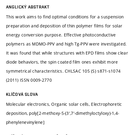
ANGLICKÝ ABSTRAKT
This work aims to find optimal conditions for a suspension
preparation and deposition of thin polymer films for solar
energy conversion purpose. Effective photoconductive
polymers as MDMO-PPV and high Tg-PPV were investigated.
It was found that while structures with EPD films show clear
diode behaviors, the spin coated film ones exhibit more
symmetrical characteristics. CHLSAC 105 (S) s871-s1074
(2011) ISSN 0009-2770
KLÍČOVÁ SLOVA
Molecular electronics, Organic solar cells, Electrophoretic
deposition, poly[2-methoxy-5-(3',7'-dimethyloctyloxy)-1,4-
phenylenevinylene]