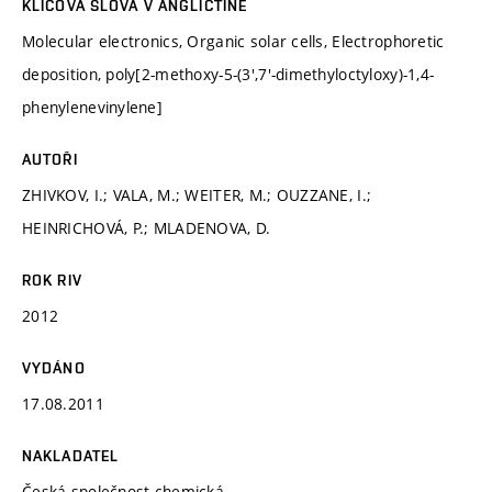
KLÍČOVÁ SLOVA V ANGLIČTINĚ
Molecular electronics, Organic solar cells, Electrophoretic
deposition, poly[2-methoxy-5-(3',7'-dimethyloctyloxy)-1,4-
phenylenevinylene]
AUTOŘI
ZHIVKOV, I.; VALA, M.; WEITER, M.; OUZZANE, I.;
HEINRICHOVÁ, P.; MLADENOVA, D.
ROK RIV
2012
VYDÁNO
17.08.2011
NAKLADATEL
Česká společnost chemická