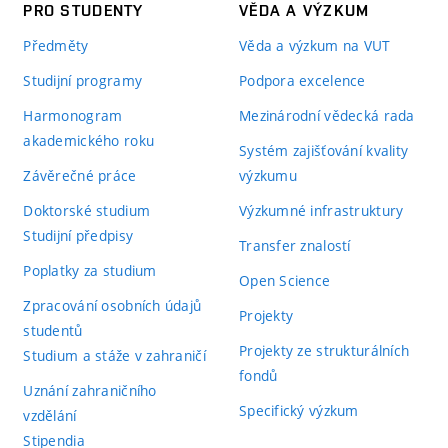
PRO STUDENTY
VĚDA A VÝZKUM
Předměty
Věda a výzkum na VUT
Studijní programy
Podpora excelence
Harmonogram
Mezinárodní vědecká rada
akademického roku
Systém zajišťování kvality
Závěrečné práce
výzkumu
Doktorské studium
Výzkumné infrastruktury
Studijní předpisy
Transfer znalostí
Poplatky za studium
Open Science
Zpracování osobních údajů
Projekty
studentů
Projekty ze strukturálních
Studium a stáže v zahraničí
fondů
Uznání zahraničního
Specifický výzkum
vzdělání
Stipendia