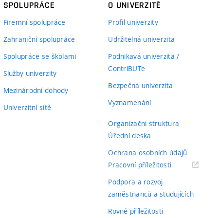
SPOLUPRÁCE
O UNIVERZITĚ
Firemní spolupráce
Profil univerzity
Zahraniční spolupráce
Udržitelná univerzita
Spolupráce se školami
Podnikavá univerzita /
ContriBUTe
Služby univerzity
Bezpečná univerzita
Mezinárodní dohody
Vyznamenání
Univerzitní sítě
Organizační struktura
Úřední deska
Ochrana osobních údajů
(externí
Pracovní příležitosti
odkaz)
Podpora a rozvoj
zaměstnanců a studujících
Rovné příležitosti