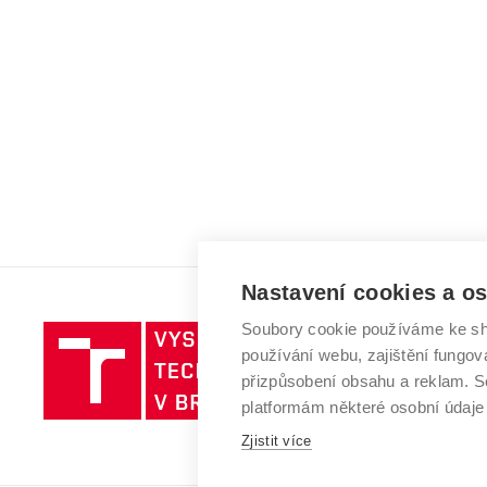
Nastavení cookies a o
Soubory cookie používáme ke sh
Vysoké
používání webu, zajištění fungová
učení
přizpůsobení obsahu a reklam.
technické
platformám některé osobní údaje
v
Zjistit více
Brně