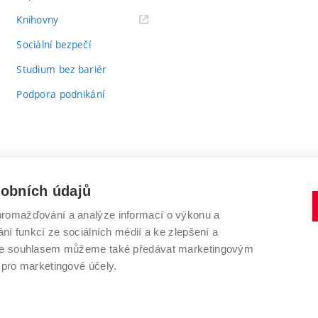
(externí
Knihovny
odkaz)
Sociální bezpečí
Studium bez bariér
Podpora podnikání
sobních údajů
romažďování a analýze informací o výkonu a
VYSOKÉ UČENÍ TECHNICKÉ V BRNĚ
ní funkcí ze sociálních médií a ke zlepšení a
Antonínská 548/1
www.vut.cz
 Se souhlasem můžeme také předávat marketingovým
602 00 Brno
vut@vutbr.cz
 pro marketingové účely.