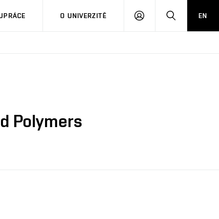
PŘIHLÁSIT
HLEDAT
UPRÁCE
O UNIVERZITĚ
EN
SE
ed Polymers