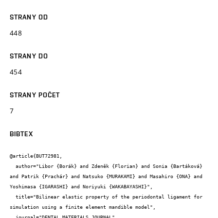
STRANY OD
448
STRANY DO
454
STRANY POČET
7
BIBTEX
@article{BUT72981,

  author="Libor {Borák} and Zdeněk {Florian} and Sonia {Bartáková} 
and Patrik {Prachár} and Natsuko {MURAKAMI} and Masahiro {ONA} and 
Yoshimasa {IGARASHI} and Noriyuki {WAKABAYASHI}",

  title="Bilinear elastic property of the periodontal ligament for 
simulation using a finite element mandible model",

  journal="DENTAL MATERIALS JOURNAL",
