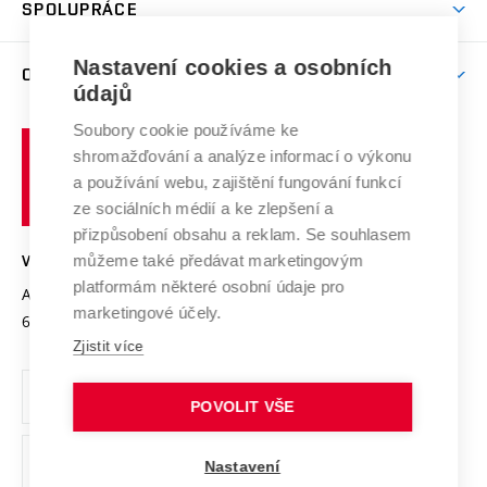
Harmonogram akademického roku
Zpracování osobních údajů studentů
Sociální bezpečí
SPOLUPRÁCE
Celoživotní vzdělávání
Brno
Podpora excelence
Závěrečné práce
Studium bez bariér
Zpracování osobních údajů uchazečů o studium
Firemní spolupráce
Nastavení cookies a osobních
Mezinárodní vědecká rada
O UNIVERZITĚ
Doktorské studium
Podpora podnikání
E-přihláška
údajů
Zahraniční spolupráce
Systém zajišťování kvality výzkumu
Profil univerzity
Soubory cookie používáme ke
Spolupráce se školami
Vysoké
Výzkumné infrastruktury
shromažďování a analýze informací o výkonu
Udržitelná univerzita
učení
Služby univerzity
Transfer znalostí
a používání webu, zajištění fungování funkcí
technické
Podnikavá univerzita / ContriBUTe
Mezinárodní dohody
ze sociálních médií a ke zlepšení a
Open Science
v
Bezpečná univerzita
přizpůsobení obsahu a reklam. Se souhlasem
Univerzitní sítě
Brně
Projekty
můžeme také předávat marketingovým
VYSOKÉ UČENÍ TECHNICKÉ V BRNĚ
Vyznamenání
platformám některé osobní údaje pro
Projekty ze strukturálních fondů
Antonínská 548/1
www.vut.cz
marketingové účely.
Organizační struktura
602 00 Brno
vut@vutbr.cz
Specifický výzkum
Zjistit více
Úřední deska
Ochrana osobních údajů
POVOLIT VŠE
(externí
Pracovní příležitosti
Nastavení
odkaz)