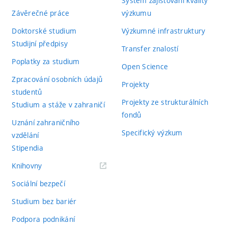
Systém zajišťování kvality
Závěrečné práce
výzkumu
Doktorské studium
Výzkumné infrastruktury
Studijní předpisy
Transfer znalostí
Poplatky za studium
Open Science
Zpracování osobních údajů
Projekty
studentů
Projekty ze strukturálních
Studium a stáže v zahraničí
fondů
Uznání zahraničního
Specifický výzkum
vzdělání
Stipendia
(externí
Knihovny
odkaz)
Sociální bezpečí
Studium bez bariér
Podpora podnikání