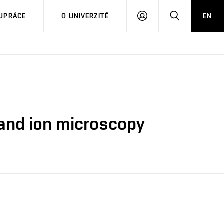
PŘIHLÁSIT
HLEDAT
UPRÁCE
O UNIVERZITĚ
EN
SE
 and ion microscopy