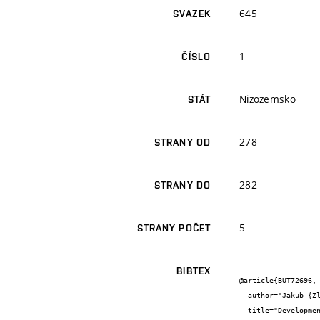
645
SVAZEK
1
ČÍSLO
Nizozemsko
STÁT
278
STRANY OD
282
STRANY DO
5
STRANY POČET
BIBTEX
@article{BUT72696,

  author="Jakub {Zlámal} and Bohumila {Lencová}",

  title="Development of the program EOD for design in electron and ion microscopy",
