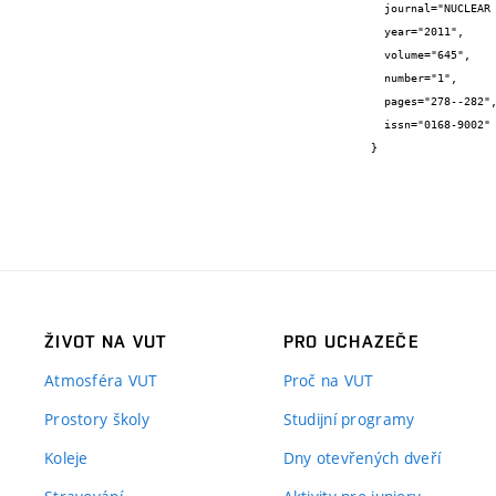
  journal="NUCLEAR INSTRUMENTS & METHODS IN PHYSICS RESEARCH SECTION A-ACCELERATORS SPECTROMETERS DETECTORS AND ASSOCIATED EQUIPMENT",

  year="2011",

  volume="645",

  number="1",

  pages="278--282",

  issn="0168-9002"

}
ŽIVOT NA VUT
PRO UCHAZEČE
Atmosféra VUT
Proč na VUT
Prostory školy
Studijní programy
Koleje
Dny otevřených dveří