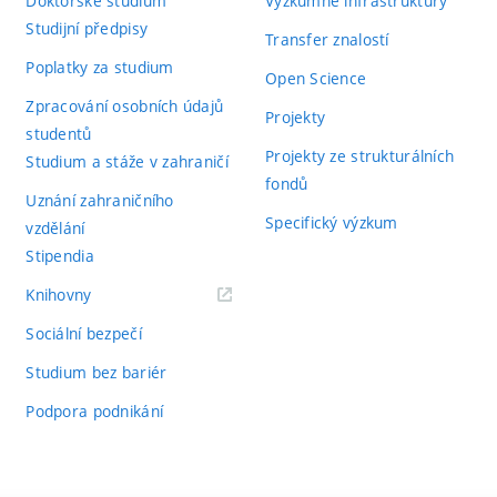
Doktorské studium
Výzkumné infrastruktury
Studijní předpisy
Transfer znalostí
Poplatky za studium
Open Science
Zpracování osobních údajů
Projekty
studentů
Projekty ze strukturálních
Studium a stáže v zahraničí
fondů
Uznání zahraničního
Specifický výzkum
vzdělání
Stipendia
(externí
Knihovny
odkaz)
Sociální bezpečí
Studium bez bariér
Podpora podnikání