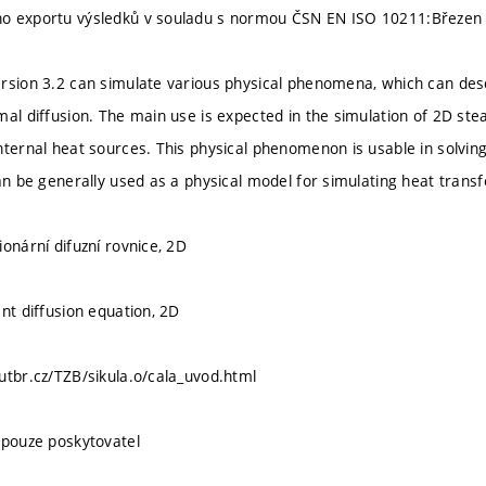
o exportu výsledků v souladu s normou ČSN EN ISO 10211:Březen
rsion 3.2 can simulate various physical phenomena, which can descr
mal diffusion. The main use is expected in the simulation of 2D ste
nternal heat sources. This physical phenomenon is usable in solving
can be generally used as a physical model for simulating heat trans
onární difuzní rovnice, 2D
nt diffusion equation, 2D
utbr.cz/TZB/sikula.o/cala_uvod.html
 pouze poskytovatel