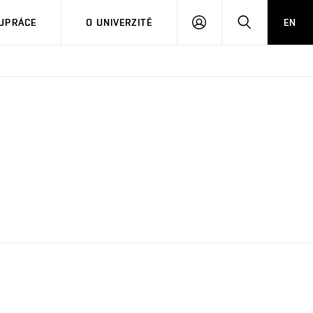
PŘIHLÁSIT
HLEDAT
UPRÁCE
O UNIVERZITĚ
EN
SE