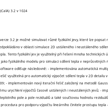
 (CalA) 3.2 v 1024
rze 3.2 je možné simulovat různé fyzikální jevy, které lze popsat r
předpokládáno v oblasti simulace 2D ustáleného i neustáleného sdíl
tepla. Tento fyzikální jev je využitelný při řešení mnoha technických ú
 jako fyzikálního modelu pro simulaci sdílení tepla v neprůsvitných 
 software odlišuje následovně: - implementována automatická multig
í řešič využitelná pro automatický výpočet sdílení tepla v 2D detai
09; - implementován nový iterační řešič založený na metodě Gauss
ému urychlení výpočtů časově ustálených i neustálených jevů; - i
 teplotního pole a pole reziduálů a také součtovou hodnotu reziduál
rocedura pro podporu výpočtu lineárního činitele prostupu tepla 