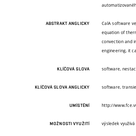
automatizovanéh
CalA software ve
ABSTRAKT ANGLICKY
equation of ther
convection and i
engineering, it 
software, nestaci
KLÍČOVÁ SLOVA
software, transie
KLÍČOVÁ SLOVA ANGLICKY
http://www.fce.v
UMÍSTĚNÍ
výsledek využívá
MOŽNOSTI VYUŽITÍ