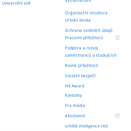
Vyznamenání
Univerzitní sítě
Organizační struktura
Úřední deska
Ochrana osobních údajů
(externí
Pracovní příležitosti
odkaz)
Podpora a rozvoj
zaměstnanců a studujících
Rovné příležitosti
Sociální bezpečí
HR Award
Kontakty
Pro média
(externí
Absolventi
odkaz)
Umělá inteligence (AI)