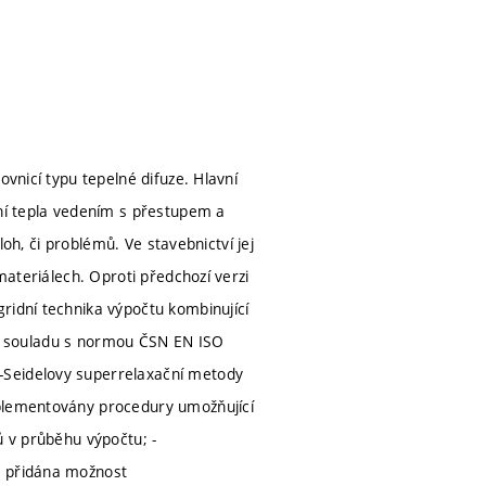
ovnicí typu tepelné difuze. Hlavní
ení tepla vedením s přestupem a
loh, či problémů. Ve stavebnictví jej
materiálech. Oproti předchozí verzi
ridní technika výpočtu kombinující
lu v souladu s normou ČSN EN ISO
-Seidelovy superrelaxační metody
mplementovány procedury umožňující
ů v průběhu výpočtu; -
- přidána možnost