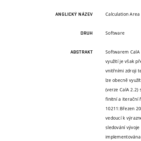
Calculation Area
ANGLICKÝ NÁZEV
Software
DRUH
Softwarem CalA ve
ABSTRAKT
využití je však 
vnitřními zdroji 
lze obecně využít
(verze CalA 2.2)
finitní a iteračn
10211:Březen 20
vedoucí k výrazn
sledování vývoje
implementována p