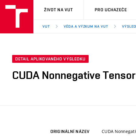
VUT
ŽIVOT NA VUT
PRO UCHAZEČE
VUT
VĚDA A VÝZKUM NA VUT
VÝSLED
DETAIL APLIKOVANÉHO VÝSLEDKU
CUDA Nonnegative Tensor F
CUDA Nonnegativ
ORIGINÁLNÍ NÁZEV