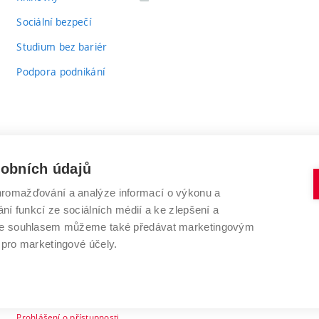
odkaz)
Sociální bezpečí
Studium bez bariér
Podpora podnikání
sobních údajů
romažďování a analýze informací o výkonu a
VYSOKÉ UČENÍ TECHNICKÉ V BRNĚ
ní funkcí ze sociálních médií a ke zlepšení a
Antonínská 548/1
www.vut.cz
 Se souhlasem můžeme také předávat marketingovým
602 00 Brno
vut@vutbr.cz
 pro marketingové účely.
Prohlášení o přístupnosti