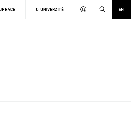
PŘIHLÁSIT
HLEDAT
UPRÁCE
O UNIVERZITĚ
EN
SE