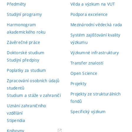
Předměty
Věda a výzkum na VUT
Studijní programy
Podpora excelence
Harmonogram
Mezinárodní vědecká rada
akademického roku
Systém zajišťování kvality
Závěrečné práce
výzkumu
Doktorské studium
Výzkumné infrastruktury
Studijní předpisy
Transfer znalostí
Poplatky za studium
Open Science
Zpracování osobních údajů
Projekty
studentů
Projekty ze strukturálních
Studium a stáže v zahraničí
fondů
Uznání zahraničního
Specifický výzkum
vzdělání
Stipendia
(externí
Knihovny