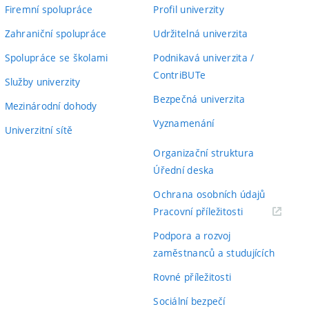
Firemní spolupráce
Profil univerzity
Zahraniční spolupráce
Udržitelná univerzita
Spolupráce se školami
Podnikavá univerzita /
ContriBUTe
Služby univerzity
Bezpečná univerzita
Mezinárodní dohody
Vyznamenání
Univerzitní sítě
Organizační struktura
Úřední deska
Ochrana osobních údajů
(externí
Pracovní příležitosti
odkaz)
Podpora a rozvoj
zaměstnanců a studujících
Rovné příležitosti
Sociální bezpečí