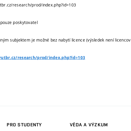
utbr.cz/research/prod/index.php?id=103
 pouze poskytovatel
 jiným subjektem je možné bez nabytí licence (výsledek není licencov
vutbr.cz/research/prod/index.php?id=103
PRO STUDENTY
VĚDA A VÝZKUM