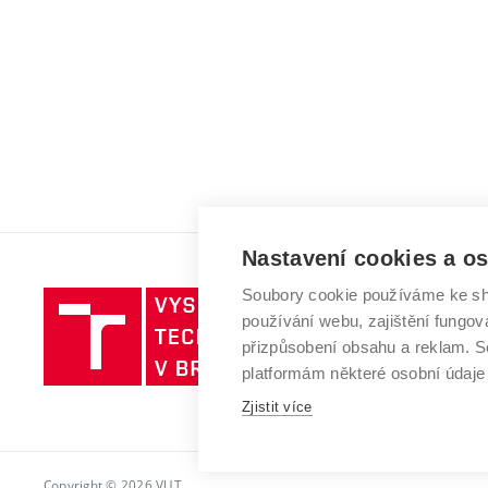
Nastavení cookies a o
Soubory cookie používáme ke sh
Vysoké
používání webu, zajištění fungová
učení
přizpůsobení obsahu a reklam.
technické
platformám některé osobní údaje
v
Zjistit více
Brně
Copyright © 2026 VUT