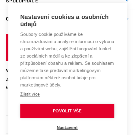
SPOLUPRÁCE
Celoživotní vzdělávání
Brno
Podpora excelence
Závěrečné práce
Studium bez bariér
Zpracování osobních údajů uchazečů o studium
Firemní spolupráce
Mezinárodní vědecká rada
Nastavení cookies a osobních
O UNIVERZITĚ
Doktorské studium
Podpora podnikání
E-přihláška
údajů
Zahraniční spolupráce
Systém zajišťování kvality výzkumu
Profil univerzity
Spolupráce se školami
Soubory cookie používáme ke
Vysoké
Výzkumné infrastruktury
shromažďování a analýze informací o výkonu
Udržitelná univerzita
učení
Služby univerzity
Transfer znalostí
a používání webu, zajištění fungování funkcí
technické
Podnikavá univerzita / ContriBUTe
Mezinárodní dohody
ze sociálních médií a ke zlepšení a
Open Science
v
Bezpečná univerzita
přizpůsobení obsahu a reklam. Se souhlasem
Univerzitní sítě
Brně
Projekty
můžeme také předávat marketingovým
VYSOKÉ UČENÍ TECHNICKÉ V BRNĚ
Vyznamenání
platformám některé osobní údaje pro
Projekty ze strukturálních fondů
Antonínská 548/1
www.vut.cz
marketingové účely.
Organizační struktura
602 00 Brno
vut@vutbr.cz
Specifický výzkum
Zjistit více
Úřední deska
Ochrana osobních údajů
POVOLIT VŠE
(externí
Pracovní příležitosti
Nastavení
odkaz)
Podpora a rozvoj zaměstnanců a studujících