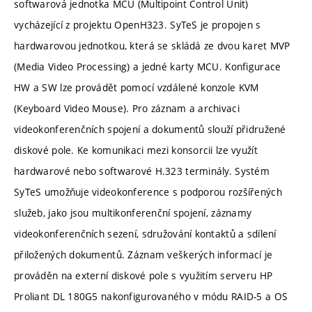
softwarová jednotka MCU (Multipoint Control Unit)
vycházející z projektu OpenH323. SyTeS je propojen s
hardwarovou jednotkou, která se skládá ze dvou karet MVP
(Media Video Processing) a jedné karty MCU. Konfigurace
HW a SW lze provádět pomocí vzdálené konzole KVM
(Keyboard Video Mouse). Pro záznam a archivaci
videokonferenčních spojení a dokumentů slouží přidružené
diskové pole. Ke komunikaci mezi konsorcii lze využít
hardwarové nebo softwarové H.323 terminály. Systém
SyTeS umožňuje videokonference s podporou rozšířených
služeb, jako jsou multikonferenční spojení, záznamy
videokonferenčních sezení, sdružování kontaktů a sdílení
přiložených dokumentů. Záznam veškerých informací je
prováděn na externí diskové pole s využitím serveru HP
Proliant DL 180G5 nakonfigurovaného v módu RAID-5 a OS