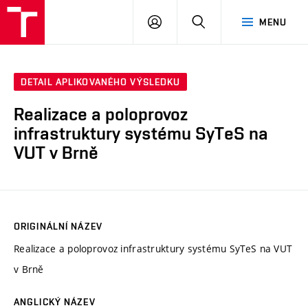
VUT
PŘIHLÁSIT
HLEDAT
MENU
SE
DETAIL APLIKOVANÉHO VÝSLEDKU
Realizace a poloprovoz
infrastruktury systému SyTeS na
VUT v Brně
ORIGINÁLNÍ NÁZEV
Realizace a poloprovoz infrastruktury systému SyTeS na VUT
v Brně
ANGLICKÝ NÁZEV