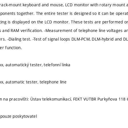
, rack-mount keyboard and mouse, LCD monitor with rotary mount a
mponents together. The entire tester is designed so it can be opera
sting is displayed on the LCD monitor. These tests are performed o
rs and RAM verification. -Measurement of telephone line voltages 
rs. -Dialing test. -Test of signal loops DLM-PCM, DLM-hybrid and
er function.
xx, automatický tester, telefonní linka
xx, automatic tester, telephone line
en na pracovišti: Ústav telekomunikací, FEKT VUTBR Purkyňova 118
 pouze poskytovatel