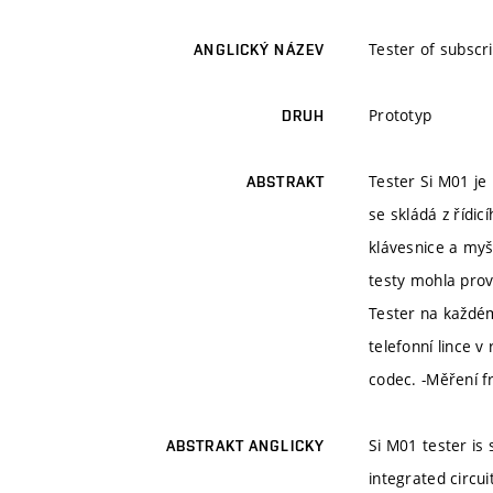
Tester of subscr
ANGLICKÝ NÁZEV
Prototyp
DRUH
Tester Si M01 je
ABSTRAKT
se skládá z řídi
klávesnice a myš
testy mohla prov
Tester na každém
telefonní lince 
codec. -Měření f
Si M01 tester is 
ABSTRAKT ANGLICKY
integrated circui