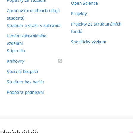
Poplatky za studium
Open Science
Zpracování osobních údajů
Projekty
studentů
Projekty ze strukturálních
Studium a stáže v zahraničí
fondů
Uznání zahraničního
Specifický výzkum
vzdělání
Stipendia
(externí
Knihovny
odkaz)
Sociální bezpečí
Studium bez bariér
Podpora podnikání
sobních údajů