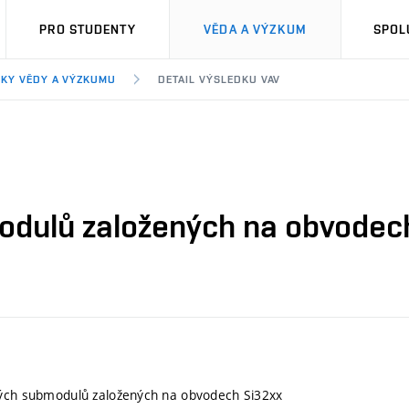
PRO STUDENTY
VĚDA A VÝZKUM
SPOL
KY VĚDY A VÝZKUMU
DETAIL VÝSLEDKU VAV
odulů založených na obvodec
kých submodulů založených na obvodech Si32xx