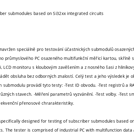
iber submodules based on Si32xx integrated circuits
 navržen speciálně pro testování účastnických submodulů osazených
cího průmyslového PC osazeného multifunkční měřicí kartou, skříně s
i, LCD monitoru s kloubovým zavěšením a z nosného šasi z hliníkovýc
ádět obsluha bez odborných znalostí. Celý test a jeho výsledek je 
 submodulu provádí tyto testy: -Test ID obvodu. -Test registrů a 
v různých stavech. -Měření parametrů vyzvánění. -Test volby. -Tes
rekvenční přenosové chrarakteristiky.
specifically designed for testing of subscriber submodules based on 
ts. The tester is comprised of industrial PC with multifunction data a