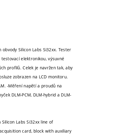
 obvody Silicon Labs Si32xx. Tester
 testovací elektronikou, výsuvné
h profilů. Celek je navržen tak, aby
obsluze zobrazen na LCD monitoru.
RAM. -Měření napětí a proudů na
t smyček DLM-PCM, DLM-hybrid a DLM-
Silicon Labs Si32xx line of
cquisition card, block with auxiliary