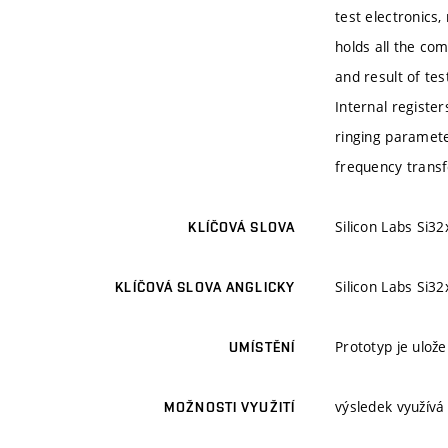
test electronics
holds all the co
and result of te
Internal registe
ringing paramete
frequency transf
Silicon Labs Si32
KLÍČOVÁ SLOVA
Silicon Labs Si32
KLÍČOVÁ SLOVA ANGLICKY
Prototyp je ulož
UMÍSTĚNÍ
výsledek využívá
MOŽNOSTI VYUŽITÍ