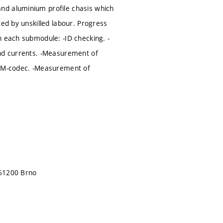
nd aluminium profile chasis which
ted by unskilled labour. Progress
n each submodule: -ID checking. -
and currents. -Measurement of
 DLM-codec. -Measurement of
 61200 Brno