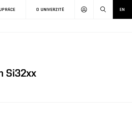
PŘIHLÁSIT
HLEDAT
UPRÁCE
O UNIVERZITĚ
EN
SE
h Si32xx