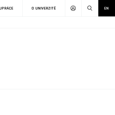
PŘIHLÁSIT
HLEDAT
UPRÁCE
O UNIVERZITĚ
EN
SE