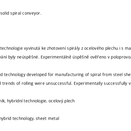
solid spiral conveyor.
 technologie vyvinutá ke zhotovení spirály z ocelového plechu i s m
vání byly neúspěšné. Experimentálně úspěšně ověřeno v poloprovo
d technology developed for manufacturing of spiral from steel sheet
 trends of rolling were unsuccessful. Experimentally successfully v
ík, hybridní technologie, ocelový plech
 hybrid technology, sheet metal