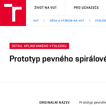
VUT
ŽIVOT NA VUT
PRO UCHAZEČE
VUT
VĚDA A VÝZKUM NA VUT
VÝSLED
DETAIL APLIKOVANÉHO VÝSLEDKU
Prototyp pevného spirálov
Prototyp pevnéh
ORIGINÁLNÍ NÁZEV