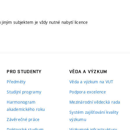
u jiným subjektem je vždy nutné nabytí licence
PRO STUDENTY
VĚDA A VÝZKUM
Předměty
Věda a výzkum na VUT
Studijní programy
Podpora excelence
Harmonogram
Mezinárodní vědecká rada
akademického roku
Systém zajišťování kvality
Závěrečné práce
výzkumu
Doktorské studium
Výzkumné infrastruktury