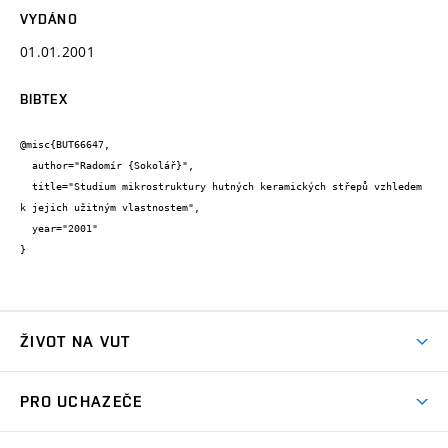
VYDÁNO
01.01.2001
BIBTEX
@misc{BUT66647,

  author="Radomír {Sokolář}",

  title="Studium mikrostruktury hutných keramických střepů vzhledem 
k jejich užitným vlastnostem",

  year="2001"

}
ŽIVOT NA VUT
Atmosféra VUT
PRO UCHAZEČE
Prostory školy
Proč na VUT