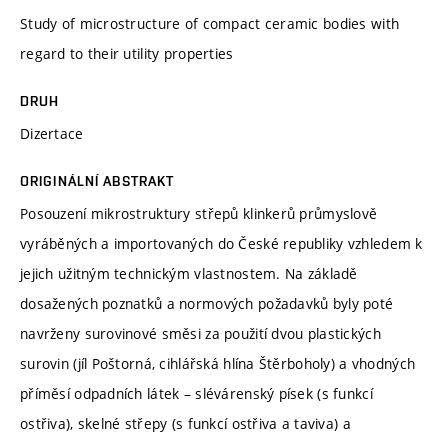
Study of microstructure of compact ceramic bodies with
regard to their utility properties
DRUH
Dizertace
ORIGINÁLNÍ ABSTRAKT
Posouzení mikrostruktury střepů klinkerů průmyslově
vyráběných a importovaných do České republiky vzhledem k
jejich užitným technickým vlastnostem. Na základě
dosažených poznatků a normových požadavků byly poté
navrženy surovinové směsi za použití dvou plastických
surovin (jíl Poštorná, cihlářská hlína Štěrboholy) a vhodných
příměsí odpadních látek – slévárenský písek (s funkcí
ostřiva), skelné střepy (s funkcí ostřiva a taviva) a