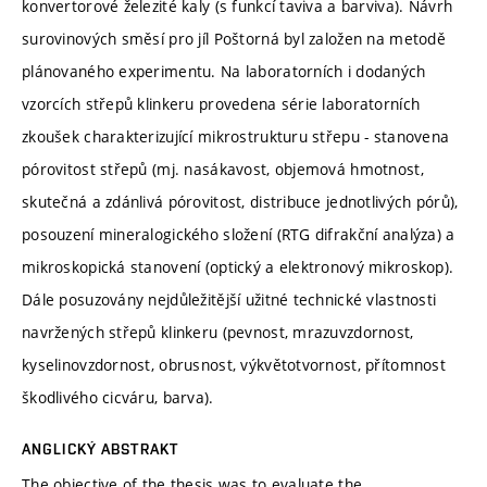
konvertorové železité kaly (s funkcí taviva a barviva). Návrh
surovinových směsí pro jíl Poštorná byl založen na metodě
plánovaného experimentu. Na laboratorních i dodaných
vzorcích střepů klinkeru provedena série laboratorních
zkoušek charakterizující mikrostrukturu střepu - stanovena
pórovitost střepů (mj. nasákavost, objemová hmotnost,
skutečná a zdánlivá pórovitost, distribuce jednotlivých pórů),
posouzení mineralogického složení (RTG difrakční analýza) a
mikroskopická stanovení (optický a elektronový mikroskop).
Dále posuzovány nejdůležitější užitné technické vlastnosti
navržených střepů klinkeru (pevnost, mrazuvzdornost,
kyselinovzdornost, obrusnost, výkvětotvornost, přítomnost
škodlivého cicváru, barva).
ANGLICKÝ ABSTRAKT
The objective of the thesis was to evaluate the