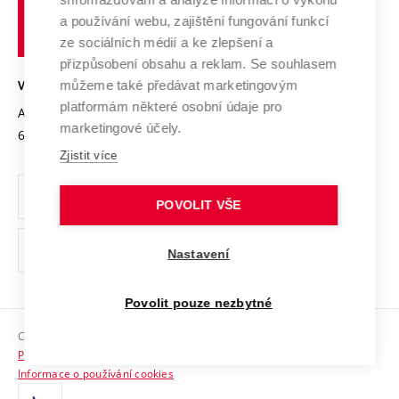
Udržitelná univerzita
učení
Služby univerzity
Transfer znalostí
a používání webu, zajištění fungování funkcí
technické
Podnikavá univerzita / ContriBUTe
Mezinárodní dohody
ze sociálních médií a ke zlepšení a
Open Science
v
Bezpečná univerzita
přizpůsobení obsahu a reklam. Se souhlasem
Univerzitní sítě
Brně
Projekty
můžeme také předávat marketingovým
VYSOKÉ UČENÍ TECHNICKÉ V BRNĚ
Vyznamenání
platformám některé osobní údaje pro
Projekty ze strukturálních fondů
Antonínská 548/1
www.vut.cz
marketingové účely.
Organizační struktura
602 00 Brno
vut@vutbr.cz
Specifický výzkum
Zjistit více
Úřední deska
Ochrana osobních údajů
POVOLIT VŠE
(externí
Pracovní příležitosti
Nastavení
odkaz)
Podpora a rozvoj zaměstnanců a studujících
Povolit pouze nezbytné
Rovné příležitosti
Copyright © 2026 VUT
Sociální bezpečí
Prohlášení o přístupnosti
HR Award
Informace o používání cookies