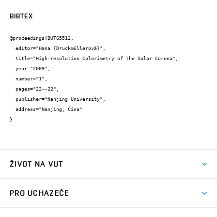
BIBTEX
@proceedings{BUT65512,

  editor="Hana {Druckmüllerová}",

  title="High-resolution Colorimetry of the Solar Corona",

  year="2009",

  number="1",

  pages="22--22",

  publisher="Nanjing University",

  address="Nanjing, Čína"

}
ŽIVOT NA VUT
Atmosféra VUT
PRO UCHAZEČE
Prostory školy
Proč na VUT